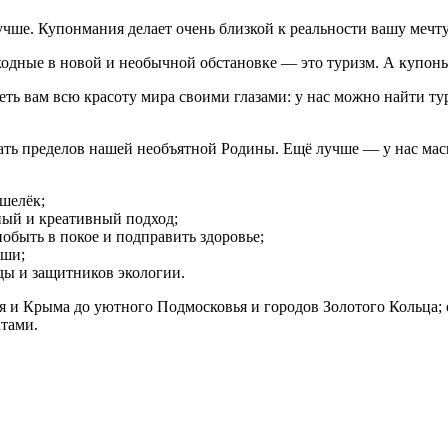
учше. Купонмания делает очень близкой к реальности вашу мечт
одные в новой и необычной обстановке — это туризм. А купоны
ть вам всю красоту мира своими глазами: у нас можно найти ту
дать пределов нашей необъятной Родины. Ещё лучше — у нас ма
шелёк;
нный и креативный подход;
побыть в покое и подправить здоровье;
оши;
ды и защитников экологии.
я и Крыма до уютного Подмосковья и городов Золотого Кольца;
атами.