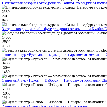
Пятичасовая обзорная экскурсия по Санкт-Петербургу от ком
2380
-50
%
890
Заезд на квадроцикле-бигфуте для двоих от компании Kvadro-E
14000
-58
%
4150
1-дневный тур «Рускеала — мраморное царство» от компании C
3900
-50
%
1460
1-дневный тур «Псков — Изборск — Печоры» от компании Cha
5100
-50
%
1910
2-дневный тур «Старая Русса и Великий Новгород»