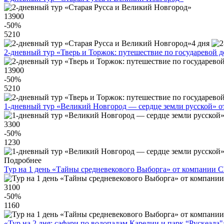
13900
-50
%
5210
4 дня
2-дневный тур «Тверь и Торжок: путешествие по государевой д
13900
-50
%
5210
1-дневный тур «Великий Новгород — сердце земли русской» о
3300
-50
%
1230
Подробнее
Тур на 1 день «Тайны средневекового Выборга» от компании C
3100
-50
%
1160
«Тур на 2 дня: сафари по водопадам Карелии и парк “Рускеала"