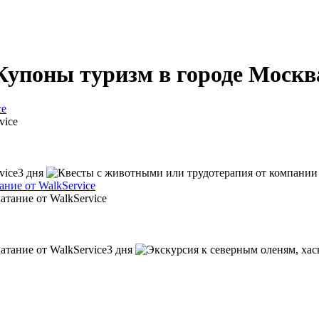
Купоны туризм в городе Москв
ce
3 дня
ние от WalkService
3 дня