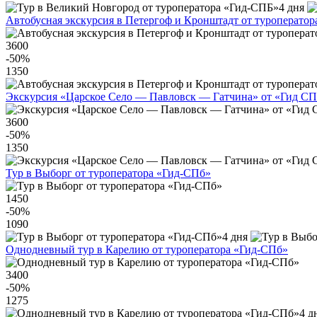
4 дня
Автобусная экскурсия в Петергоф и Кронштадт от туроперато
3600
-50
%
1350
Экскурсия «Царское Село — Павловск — Гатчина» от «Гид С
3600
-50
%
1350
Тур в Выборг от туроператора «Гид-СПб»
1450
-50
%
1090
4 дня
Однодневный тур в Карелию от туроператора «Гид-СПб»
3400
-50
%
1275
4 д