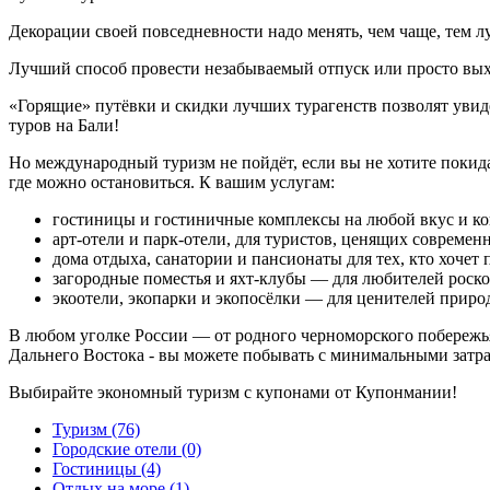
Декорации своей повседневности надо менять, чем чаще, тем л
Лучший способ провести незабываемый отпуск или просто вых
«Горящие» путёвки и скидки лучших турагенств позволят увиде
туров на Бали!
Но международный туризм не пойдёт, если вы не хотите поки
где можно остановиться. К вашим услугам:
гостиницы и гостиничные комплексы на любой вкус и ко
арт-отели и парк-отели, для туристов, ценящих совреме
дома отдыха, санатории и пансионаты для тех, кто хочет 
загородные поместья и яхт-клубы — для любителей роск
экоотели, экопарки и экопосёлки — для ценителей приро
В любом уголке России — от родного черноморского побережь
Дальнего Востока - вы можете побывать с минимальными затр
Выбирайте экономный туризм с купонами от Купонмании!
Туризм (76)
Городские отели (0)
Гостиницы (4)
Отдых на море (1)