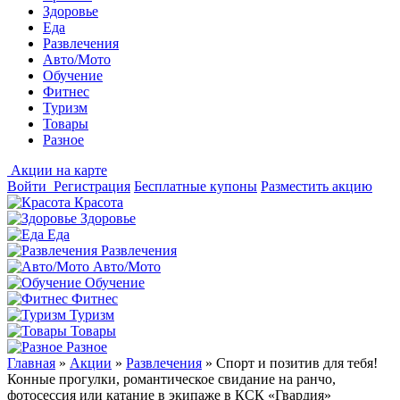
Здоровье
Еда
Развлечения
Авто/Мото
Обучение
Фитнес
Туризм
Товары
Разное
Акции на карте
Войти
Регистрация
Бесплатные купоны
Разместить акцию
Красота
Здоровье
Еда
Развлечения
Авто/Мото
Обучение
Фитнес
Туризм
Товары
Разное
Главная
»
Акции
»
Развлечения
»
Спорт и позитив для тебя!
Конные прогулки, романтическое свидание на ранчо,
фотосессия или катание в экипаже в КСК «Гвардия»