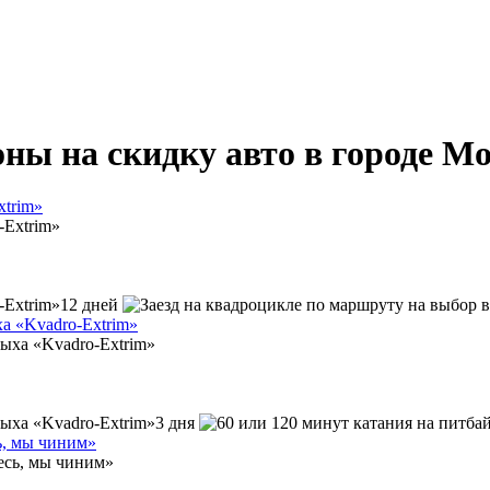
ны на скидку авто в городе М
xtrim»
12 дней
ха «Kvadro-Extrim»
3 дня
ь, мы чиним»