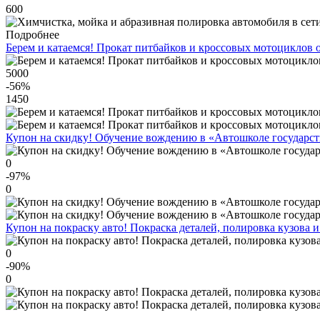
600
Подробнее
Берем и катаемся! Прокат питбайков и кроссовых мотоциклов 
5000
-56
%
1450
Купон на скидку! Обучение вождению в «Автошколе государст
0
-97
%
0
Купон на покраску авто! Покраска деталей, полировка кузова и
0
-90
%
0