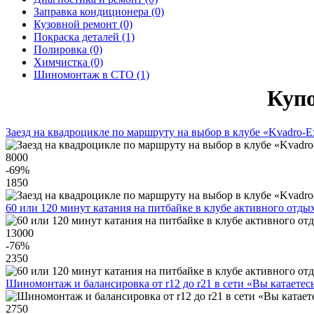
Заправка кондиционера (0)
Кузовной ремонт (0)
Покраска деталей (1)
Полировка (0)
Химчистка (0)
Шиномонтаж в СТО (1)
Купо
Заезд на квадроцикле по маршруту на выбор в клубе «Kvadro-E
8000
-69
%
1850
60 или 120 минут катания на питбайке в клубе активного отды
13000
-76
%
2350
Шиномонтаж и балансировка от r12 до r21 в сети «Вы катаетес
2750