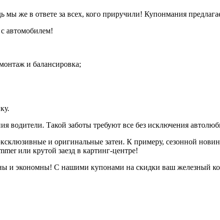
дь мы же в ответе за всех, кого приручили! Купонмания предлага
 с автомобилем!
омонтаж и балансировка;
ку.
ния водители. Такой заботы требуют все без исключения автолю
 эксклюзивные и оригинальные затеи. К примеру, сезонной нови
mmer или крутой заезд в картинг-центре!
ны и экономны! С нашими купонами на скидки ваш железный конь