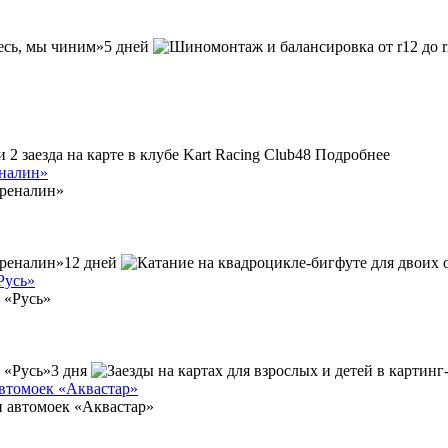
5 дней
48
Подробнее
еналин»
12 дней
Русь»
3 дня
автомоек «Аквастар»