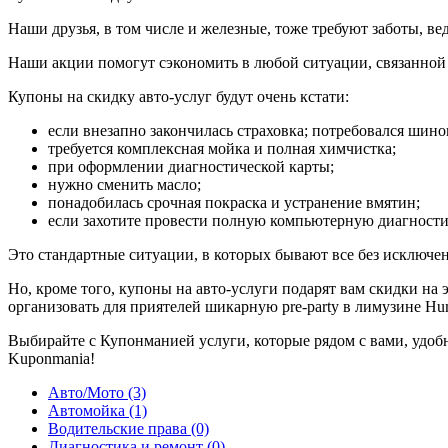
Наши друзья, в том числе и железные, тоже требуют заботы, ве
Наши акции помогут сэкономить в любой ситуации, связанной
Купоны на скидку авто-услуг будут очень кстати:
если внезапно закончилась страховка; потребовался шин
требуется комплексная мойка и полная химчистка;
при оформлении диагностической карты;
нужно сменить масло;
понадобилась срочная покраска и устранение вмятин;
если захотите провести полную компьютерную диагности
Это стандартные ситуации, в которых бывают все без исключе
Но, кроме того, купоны на авто-услуги подарят вам скидки на
организовать для приятелей шикарную pre-party в лимузине Hu
Выбирайте с Купонманией услуги, которые рядом с вами, удоб
Kuponmania!
Авто/Мото (3)
Автомойка (1)
Водительские права (0)
Диагностика и ремонт (0)