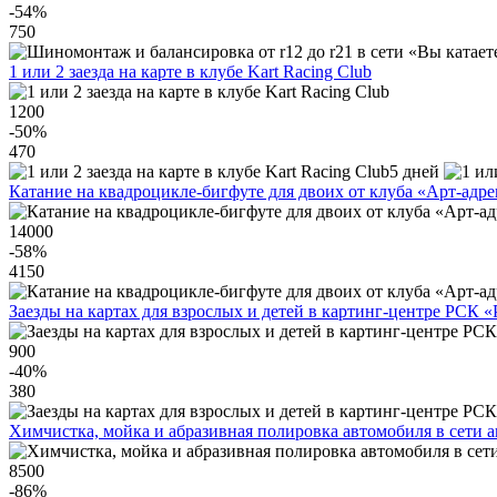
-54
%
750
1 или 2 заезда на карте в клубе Kart Racing Club
1200
-50
%
470
5 дней
Катание на квадроцикле-бигфуте для двоих от клуба «Арт-адр
14000
-58
%
4150
Заезды на картах для взрослых и детей в картинг-центре РСК «
900
-40
%
380
Химчистка, мойка и абразивная полировка автомобиля в сети 
8500
-86
%