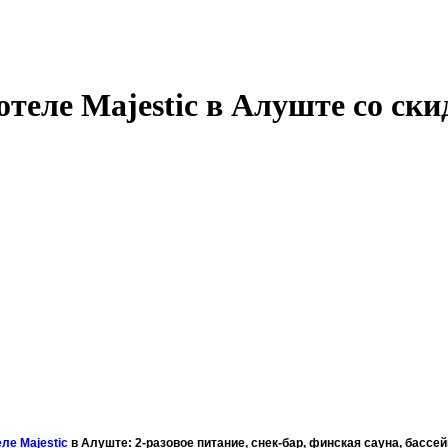
отеле Majestic в Алуште со ск
еле Majestic
в Алуште: 2-разовое питание, снек-бар, финская сауна, бассей