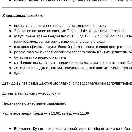
8 дней/7 ночей. Купон за 7920р. и доплата на месте: 44800р. вместо
В стоимость входит:
проживание в номере выбранной категории для двоих
2-разовое питание по системе Table d'Hote в основном ресторане
услуги снек-бара — ежедневно с 11.00 до 12.30 и с 15.30 до 17.00 
напиток, крекеры, закуски в виде канапе разного вида)
спа-зона (финская сауна, бассейн, релакс-зона, велнес-центр с широ
релакс-массаж с использованием теплого масла в ритме целительно
бутылка виноградного напитка
свободное пользование нардами или шахматами возле открытого бас
детская площадка с горками, качелями, пользование детскими стульч
Wi-Fi
Дети до 12 лет размещаются бесплатно (с предоставлением дополнительног
Доплата за парковку — 200р./сутки
Проживание с животными запрещено
Расчетное время: заезд — в 13.00, выезд — в 11.00
Внимание! Купон — первоначальный взнос от общей стоимости. Ост