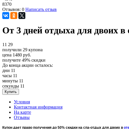
8370
Отзывов: 0
Написать отзыв
От 3 дней отдыха для двоих в 
11
29
получили
29
купона
цена
1480
руб.
получите
49%
скидки
До конца акции осталось:
дни
11
часы
11
минуты
11
секунды
11
Условия
Контактная информация
На карте
Отзывы
Купон дает право получения до 50% скидки на спа-отдых для двоих в
от