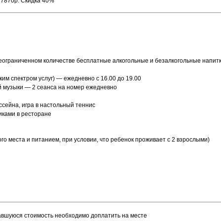
 87870р. Скидка 40%
(в неограниченном количестве бесплатные алкогольные и безалкогольные напит
ким спектром услуг) — ежедневно с 16.00 до 19.00
й музыки — 2 сеанса на номер ежедневно
сейна, игра в настольный теннис
иками в ресторане
о места и питанием, при условии, что ребенок проживает с 2 взрослыми)
авшуюся стоимость необходимо доплатить на месте