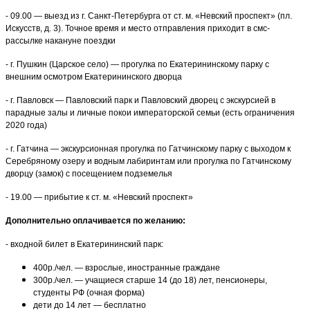
- 09.00 — выезд из г. Санкт-Петербурга от ст. м. «Невский проспект» (пл.
Искусств, д. 3). Точное время и место отправления приходит в смс-
рассылке накануне поездки
- г. Пушкин (Царское село) — прогулка по Екатерининскому парку с
внешним осмотром Екатерининского дворца
- г. Павловск — Павловский парк и Павловский дворец с экскурсией в
парадные залы и личные покои императорской семьи (есть ограничения
2020 года)
- г. Гатчина — экскурсионная прогулка по Гатчинскому парку с выходом к
Серебряному озеру и водным лабиринтам или прогулка по Гатчинскому
дворцу (замок) с посещением подземелья
- 19.00 — прибытие к ст. м. «Невский проспект»
Дополнительно оплачивается по желанию:
- входной билет в Екатерининский парк:
400р./чел. — взрослые, иностранные граждане
300р./чел. — учащиеся старше 14 (до 18) лет, пенсионеры,
студенты РФ (очная форма)
дети до 14 лет — бесплатно