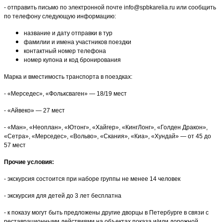
- отправить письмо по электронной почте info@spbkarelia.ru или сообщить
по телефону следующую информацию:
название и дату отправки в тур
фамилии и имена участников поездки
контактный номер телефона
номер купона и код бронирования
Марка и вместимость транспорта в поездках:
- «Мерседес», «Фольксваген» — 18/19 мест
- «Айвеко» — 27 мест
- «Ман», «Неоплан», «Ютонг», «Хайгер», «КингЛонг», «Голден Дракон»,
«Сетра», «Мерседес», «Вольво», «Скания», «Киа», «Хундай» — от 45 до
57 мест
Прочие условия:
- экскурсия состоится при наборе группы не менее 14 человек
- экскурсия для детей до 3 лет бесплатна
- к показу могут быть предложены другие дворцы в Петербурге в связи с
реставрационными действиями на объектах показа и/или дорожной