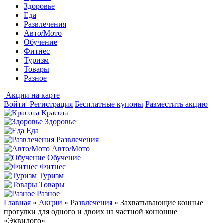
Здоровье
Еда
Развлечения
Авто/Мото
Обучение
Фитнес
Туризм
Товары
Разное
Акции на карте
Войти
Регистрация
Бесплатные купоны
Разместить акцию
Красота
Здоровье
Еда
Развлечения
Авто/Мото
Обучение
Фитнес
Туризм
Товары
Разное
Главная
»
Акции
»
Развлечения
»
Захватывающие конные
прогулки для одного и двоих на частной конюшне
«Эквилого»