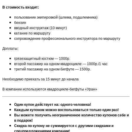
В стоимость входит:
пользование экипировкой (шлема, подшлемника)
бензин
вводный инструктаж (10 минут)
катание по маршруту
сопровождение профессионального инструктора по маршруту
Доплаты:
грязезащитный костюм — 1000р.
второй пассажир на одном квадроцикле — 1000р./1 час
третий пассажир на одном бигфуте — 1500р.
Необходимо приехать за 15 минут до начала
В компании используются квадроцикле-бигфуты «Уран»
Один купон действует на: одного человека!
Каждым купоном можно воспользоваться только один раз!
Вы можете получить неограниченное количество купонов себе и
в подарок!
Скидка по купону не суммируется с другими скидками и
спецпредложениями компании!