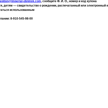
eption@imperial-obninsk.com
, сообщите Ф. И. О., номер и код купона
тя, детям — свидетельство о рождении, распечатанный или электронный к
читаться использованным
ании: 8-910-545-98-00