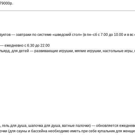
 79000р.
в — завтраки по системе «шведский стол» (в пн–сб с 7.00 до 10.00 и в вс с 8.0
— ежедневно с 6.30 до 22.00
бильярд, для детей — развивающие игрушки, мягкие игрушки, настольные игры
нь, гель для душа, шапочка для душа, ватные палочки) — обновляется ежеднев
ки (для сауны и бассейна необходимо иметь при себе купальник для женщин