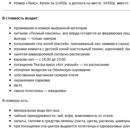
Номер «Люкс». Купон за 11450р. и доплата на месте: 34350р. вместо
В стоимость входит:
проживание в номере выбранной категории
питание «Полный пансион», все блюда готовятся из фермерских продукто
выезда — только завтрак
пользование спа-зоной (бассейн, тренажерный зал, хаммам и сауна) 
игровая комната с детской зоной (настольный теннис, аэрохоккей, 
занятия аквааэробикой согласно расписанию
караоке-зал — с 18.00 до 23.00
посещение Театра кукол «Кот учёный» — по расписанию
обзорная экскурсия на Обнинскую сыроварню
собственная картинная галерея отеля
охраняемая парковка
Wi-Fi
смена полотенец — ежедневно
В номерах есть:
минеральная вода без газа
чайные принадлежности, чай, кофе, комплименты от отеля
халаты, тапочки и средства гигиены (паста, щетка, расческа, шампу
при посещении спа-центра выдаются полотенца и одноразовые шапоч