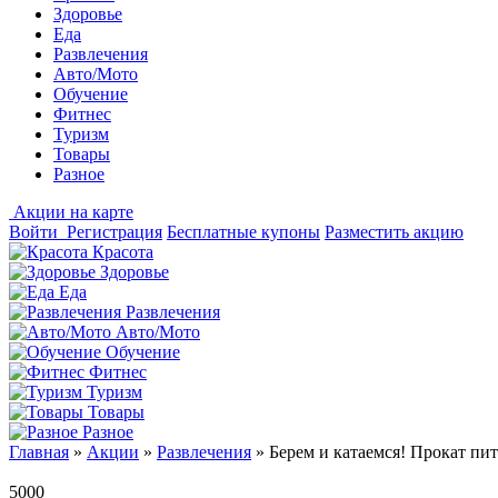
Здоровье
Еда
Развлечения
Авто/Мото
Обучение
Фитнес
Туризм
Товары
Разное
Акции на карте
Войти
Регистрация
Бесплатные купоны
Разместить акцию
Красота
Здоровье
Еда
Развлечения
Авто/Мото
Обучение
Фитнес
Туризм
Товары
Разное
Главная
»
Акции
»
Развлечения
»
Берем и катаемся! Прокат пи
5000