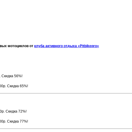
овых мотоциклов от
клуба активного отдыха «
Pitbikepro
»
. Скидка 56%!
00р. Скидка 65%!
0р. Скидка 72%!
00р. Скидка 77%!