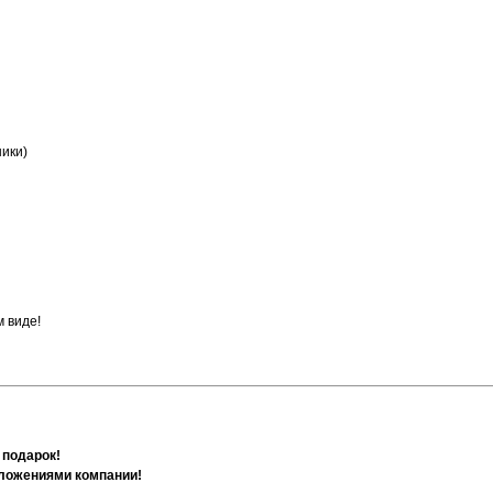
ники)
 виде!
 подарок!
дложениями компании!