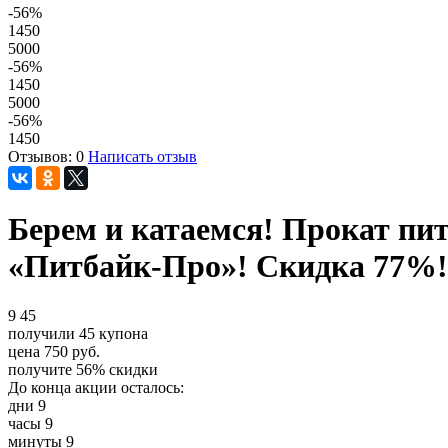
-56
%
1450
5000
-56
%
1450
5000
-56
%
1450
Отзывов: 0
Написать отзыв
Берем и катаемся! Прокат пи
«Питбайк-Про»! Скидка 77%!
9
45
получили
45
купона
цена
750
руб.
получите
56%
скидки
До конца акции осталось:
дни
9
часы
9
минуты
9