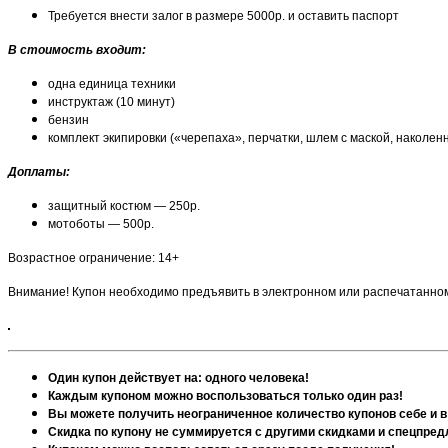
Требуется внести залог в размере 5000р. и оставить паспорт
В стоимость входит:
одна единица техники
инструктаж (10 минут)
бензин
комплект экипировки («черепаха», перчатки, шлем с маской, наколен
Доплаты:
защитный костюм — 250р.
мотоботы — 500р.
Возрастное ограничение: 14+
Внимание! Купон необходимо предъявить в электронном или распечатанном
Один купон действует на: одного человека!
Каждым купоном можно воспользоваться только один раз!
Вы можете получить неограниченное количество купонов себе и в
Скидка по купону не суммируется с другими скидками и спецпре