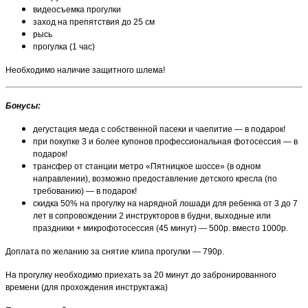
видеосъемка прогулки
заход на препятствия до 25 см
рысь
прогулка (1 час)
Необходимо наличие защитного шлема!
Бонусы
:
дегустация меда с собственной пасеки и чаепитие — в подарок!
при покупке 3 и более купонов профессиональная фотосессия — в
подарок!
трансфер от станции метро «Пятницкое шоссе» (в одном
направлении), возможно предоставление детского кресла (по
требованию) — в подарок!
скидка 50% на прогулку на нарядной лошади для ребенка от 3 до 7
лет в сопровождении 2 инструкторов в будни, выходные или
праздники + микрофотосессия (45 минут) — 500р. вместо 1000р.
Доплата по желанию за снятие клипа прогулки — 790р.
На прогулку необходимо приехать за 20 минут до забронированного
времени (для прохождения инструктажа)