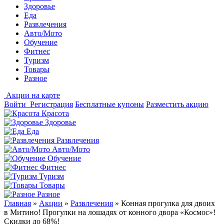
Здоровье
Еда
Развлечения
Авто/Мото
Обучение
Фитнес
Туризм
Товары
Разное
Акции на карте
Войти
Регистрация
Бесплатные купоны
Разместить акцию
Красота
Здоровье
Еда
Развлечения
Авто/Мото
Обучение
Фитнес
Туризм
Товары
Разное
Главная
»
Акции
»
Развлечения
»
Конная прогулка для двоих
в Митино! Прогулки на лошадях от конного двора «Космос»!
Скидки до 68%!