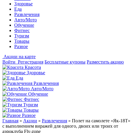
Здоровье
Еда
Развлечения
Авто/Мото
Обучение
Фитнес
Туризм
Товары
Разное
Акции на карте
Войти
Регистрация
Бесплатные купоны
Разместить акцию
Красота
Здоровье
Еда
Развлечения
Авто/Мото
Обучение
Фитнес
Туризм
Товары
Разное
Главная
»
Акции
»
Развлечения
»
Полет на самолете «Як-18Т»
с выполнением виражей для одного, двоих или троих от
аэроклуба Fly-zone