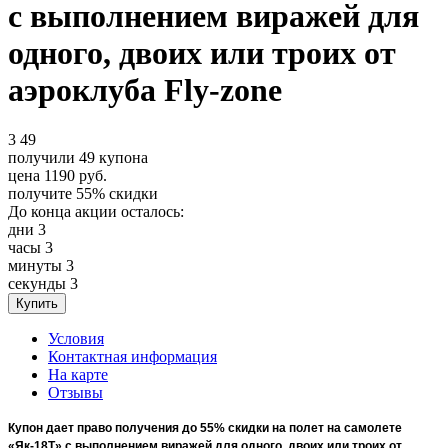
с выполнением виражей для
одного, двоих или троих от
аэроклуба Fly-zone
3
49
получили
49
купона
цена
1190
руб.
получите
55%
скидки
До конца акции осталось:
дни
3
часы
3
минуты
3
секунды
3
Условия
Контактная информация
На карте
Отзывы
Купон дает право получения до 55% скидки на полет на самолете
«Як-18Т» с выполнением виражей для одного, двоих или троих от