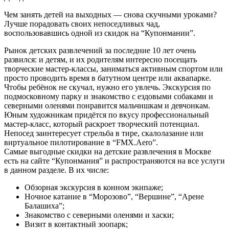
Чем занять детей на выходных — снова скучными уроками?
Лучше порадовать своих непоседливых чад,
воспользовавшись одной из скидок на “Купонмании”.
Рынок детских развлечений за последние 10 лет очень
развился: и детям, и их родителям интересно посещать
творческие мастер-классы, заниматься активным спортом или
просто проводить время в батутном центре или аквапарке.
Чтобы ребёнок не скучал, нужно его увлечь. Экскурсия по
подмосковному парку и знакомство с ездовыми собаками и
северными оленями понравится мальчишкам и девчонкам.
Юным художникам придётся по вкусу профессиональный
мастер-класс, который раскроет творческий потенциал.
Непосед заинтересует стрельба в тире, скалолазание или
виртуальное пилотирование в “FMX.Aero”.
Самые выгодные скидки на детские развлечения в Москве
есть на сайте “Купонмания” и распространяются на все услуги
в данном разделе. В их числе:
Обзорная экскурсия в конном экипаже;
Ночное катание в “Морозово”, “Вершине”, “Арене
Балашиха”;
Знакомство с северными оленями и хаски;
Визит в контактный зоопарк;