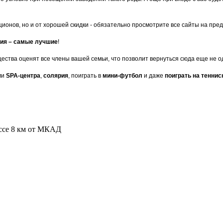
кционов, но и от хорошей скидки - обязательно просмотрите все сайты на пр
ния – самые лучшие
!
щества оценят все члены вашей семьи, что позволит вернуться сюда еще не о
ми
SPA-центра
,
солярия
, поиграть в
мини-футбол
и даже
поиграть на теннис
оссе 8 км от МКАД