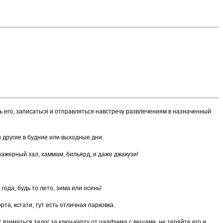
ть его, записаться и отправляться навстречу развлечениям в назначенный
 и другие в будние или выходные дни.
ажерный зал, хаммам, бильярд, и даже джакузи!
ода, будь то лето, зима или осень!
та, кстати, тут есть отличная парковка.
 взиматься залог за ключ-карту от шкафчика с вещами, не теряйте его и