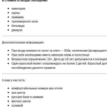
В стоимость входит посещение:
аквапарка
сауны
хаммама
тренажерного зала
бильярда
джакузи
Дополнительная информация:
При входе взимается залог за ключ — 300р. наличными (возвращают
При себе необходимо иметь сменную обувь и полотенце
Возрастное ограничение: 16+. Дети до 16 лет допускаются к посеще
Один взрослый может сопровождать не более 2 детей. Взрослый дол
несоблюдении данного правила
А еще у нас есть:
комфортабельные номера spa-отеля
spa-центр
русская баня и хаммам
фитнес-центр
солярий