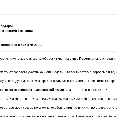
 подарок!
дложениями компании!
телефону: 8-495-579-21-84
узьями нужно всего лишь приобрести купон на сайте
Kuponmania
, распечата
мости от возраста участника и дня недели – так есть детские, взрослые и те,
уктура порадует даже самых требовательных посетителей: здесь имеется трен
то же такое
аквапарк в Московской области
, и стоит ли его посетить?!
ь круглый год, и получать массу положительных эмоций не смотря на время г
 добраться сюда совсем не сложно, особенно при наличии личного автотранспор
ое условие при посещении заведений такого рода. А еще при входе с вас будет