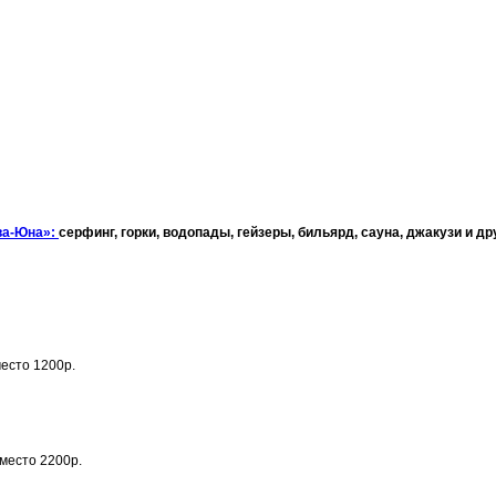
ва-Юна»:
серфинг, горки, водопады, гейзеры, бильярд, сауна, джакузи и д
место 1200р.
вместо 2200р.