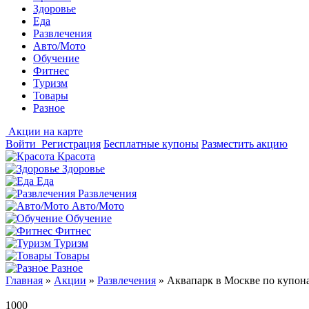
Здоровье
Еда
Развлечения
Авто/Мото
Обучение
Фитнес
Туризм
Товары
Разное
Акции на карте
Войти
Регистрация
Бесплатные купоны
Разместить акцию
Красота
Здоровье
Еда
Развлечения
Авто/Мото
Обучение
Фитнес
Туризм
Товары
Разное
Главная
»
Акции
»
Развлечения
»
Аквапарк в Москве по купона
1000