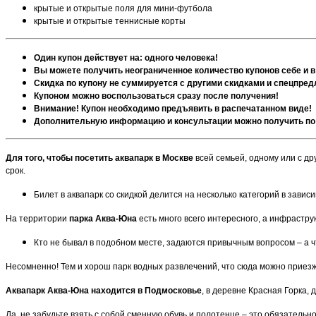
крытые и открытые поля для мини-футбола
крытые и открытые теннисные корты
Один купон действует на: одного человека!
Вы можете получить неограниченное количество купонов себе и в
Скидка по купону не суммируется с другими скидками и спецпре
Купоном можно воспользоваться сразу после получения!
Внимание! Купон необходимо предъявить в распечатанном виде!
Дополнительную информацию и консультации можно получить по 
Для того, чтобы посетить аквапарк в Москве
всей семьей, одному или с др
срок.
Билет в аквапарк со скидкой делится на несколько категорий в зависи
На территории
парка Аква-Юна
есть много всего интересного, а инфрастр
Кто не бывал в подобном месте, задаются привычным вопросом – а ч
Несомненно! Тем и хорош парк водных развлечений, что сюда можно приезжат
Аквапарк Аква-Юна находится в Подмосковье
, в деревне Красная Горка,
Да, не забудьте взять с собой сменную обувь и полотенце – это обязательн