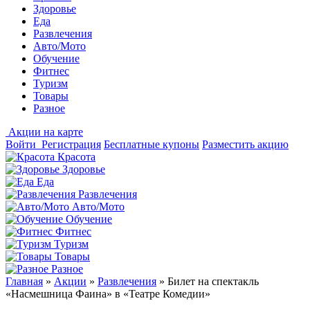
Здоровье
Еда
Развлечения
Авто/Мото
Обучение
Фитнес
Туризм
Товары
Разное
Акции на карте
Войти
Регистрация
Бесплатные купоны
Разместить акцию
Красота
Здоровье
Еда
Развлечения
Авто/Мото
Обучение
Фитнес
Туризм
Товары
Разное
Главная
»
Акции
»
Развлечения
»
Билет на спектакль
«Насмешница Фаина» в «Театре Комедии»