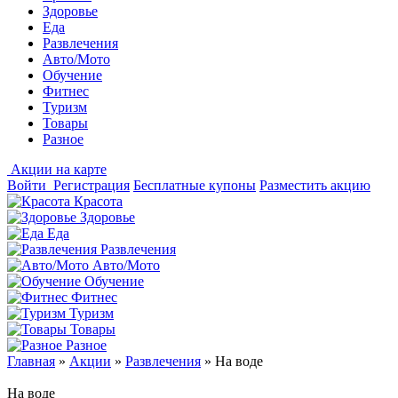
Здоровье
Еда
Развлечения
Авто/Мото
Обучение
Фитнес
Туризм
Товары
Разное
Акции на карте
Войти
Регистрация
Бесплатные купоны
Разместить акцию
Красота
Здоровье
Еда
Развлечения
Авто/Мото
Обучение
Фитнес
Туризм
Товары
Разное
Главная
»
Акции
»
Развлечения
»
На воде
На воде