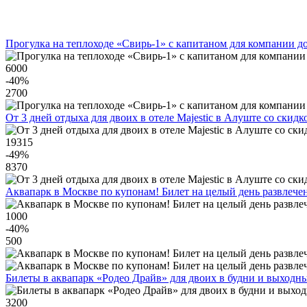
Прогулка на теплоходе «Свирь-1» с капитаном для компании до
6000
-40
%
2700
От 3 дней отдыха для двоих в отеле Majestic в Алуште со скид
19315
-49
%
8370
Аквапарк в Москве по купонам! Билет на целый день развлече
1000
-40
%
500
Билеты в аквапарк «Родео Драйв» для двоих в будни и выходн
3200