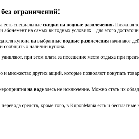
 без ограничений!
ia
есть
специальные
скидки на водные развлечения.
Пляжная зо
ти абонемент на самых выгодных условиях – для этого достаточ
адателя купона
на
выбранные
водные развлечения
начинают де
, и сообщить о наличии купона.
удивляют, при этом плата за посещение места отдыха при пред
но
и множество других акций, которые позволяют покупать това
 мероприятия
на воде
здесь не исключение. Можно стать их облада
перевода средств, кроме того, в KuponMania есть и бесплатные