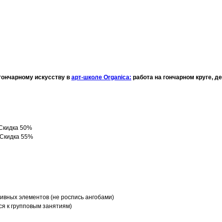
 гончарному искусству в
арт-школе Organica:
работа на гончарном круге, д
 Скидка 50%
. Скидка 55%
ивных элементов (не роспись ангобами)
ся к групповым занятиям)