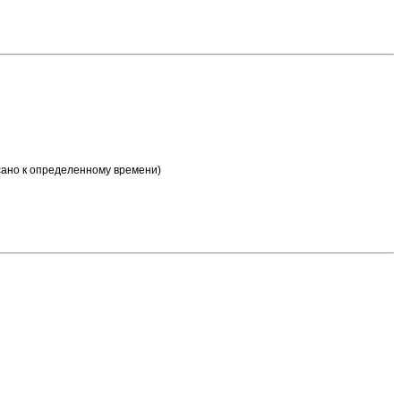
исано к определенному времени)