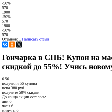
-50
%
570
1900
-50
%
570
1900
-50
%
570
Отзывов: 1
Написать отзыв
Гончарка в СПБ! Купон на мас
скидкой до 55%! Учись новому
6
56
получили
56
купона
цена
380
руб.
получите
50%
скидки
До конца акции осталось:
дни
6
часы
6
минуты
6