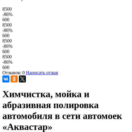
8500
-86
%
600
8500
-86
%
600
8500
-86
%
600
8500
-86
%
600
Отзывов: 0
Написать отзыв
Химчистка, мойка и
абразивная полировка
автомобиля в сети автомоек
«Аквастар»