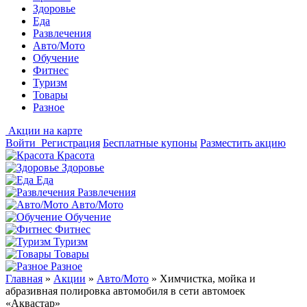
Здоровье
Еда
Развлечения
Авто/Мото
Обучение
Фитнес
Туризм
Товары
Разное
Акции на карте
Войти
Регистрация
Бесплатные купоны
Разместить акцию
Красота
Здоровье
Еда
Развлечения
Авто/Мото
Обучение
Фитнес
Туризм
Товары
Разное
Главная
»
Акции
»
Авто/Мото
»
Химчистка, мойка и
абразивная полировка автомобиля в сети автомоек
«Аквастар»