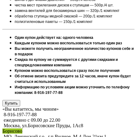
чистка мест прилегания дисков к ступицам — 500р./4 шт.
замена вентилей для бескамерных шин — 320р./1 комплект
обработка ступицы медной смазкой — 200р./1 комплект
полиэтиленовые пакеты — 150р./1 комплект
Один купон действует на: одного человека
Каждым купоном можно воспользоваться только один раз
Вы можете получить неограниченное количество купонов себе и
в подарок
Скидка по купону не суммируется с другими скидками и
спецпредложениями компании
Купоном можно воспользоваться сразу после получения
Об отмене визита предупредите за 12 часов, иначе купон будет
считаться использованным
Информацию по условиям акции можно уточнить по телефону
компании: 8-916-197-77-88
«Вы катаетесь, мы чиним»
8-916-197-77-88
ежедневно с 09.00 до 22.00
Москва, ул.Борисовские Пруды, 1Ас8
Борисово
МО, Ленинский г.о., г.п.Видное, М-4 Дон 21км 1