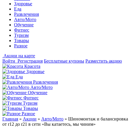
Здоровье
Еда
Развлечения
Авто/Мото
Обучение
Фитнес
Туризм
Товары
Разное
Акции на карте
Войти
Регистрация
Бесплатные купоны
Разместить акцию
Красота
Здоровье
Еда
Развлечения
Авто/Мото
Обучение
Фитнес
Туризм
Товары
Разное
Главная
»
Акции
»
Авто/Мото
»
Шиномонтаж и балансировка
от r12 до r21 в сети «Вы катаетесь, мы чиним»