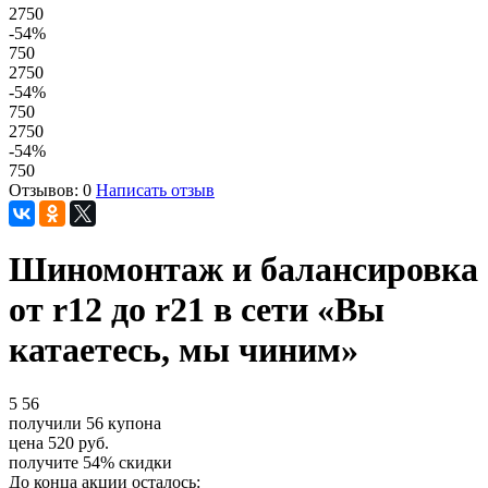
2750
-54
%
750
2750
-54
%
750
2750
-54
%
750
Отзывов: 0
Написать отзыв
Шиномонтаж и балансировка
от r12 до r21 в сети «Вы
катаетесь, мы чиним»
5
56
получили
56
купона
цена
520
руб.
получите
54%
скидки
До конца акции осталось: