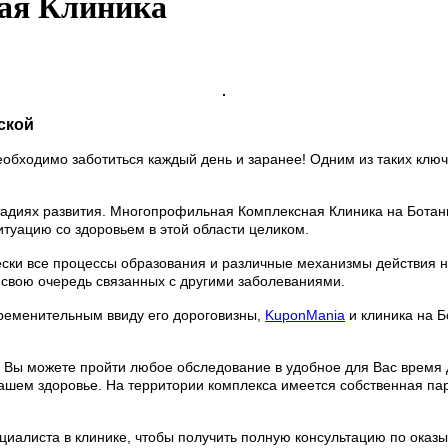
ая Клиника
ской
 необходимо заботиться каждый день и заранее! Одним из таких к
тадиях развития. Многопрофильная Комплексная Клиника на Ботани
туацию со здоровьем в этой области целиком.
чески все процессы образования и различные механизмы действия 
 свою очередь связанных с другими заболеваниями.
бременительным ввиду его дороговизны,
KuponMania
и клиника на Б
у Вы можете пройти любое обследование в удобное для Вас время
Вашем здоровье. На территории комплекса имеется собственная па
циалиста в клинике, чтобы получить полную консультацию по ока