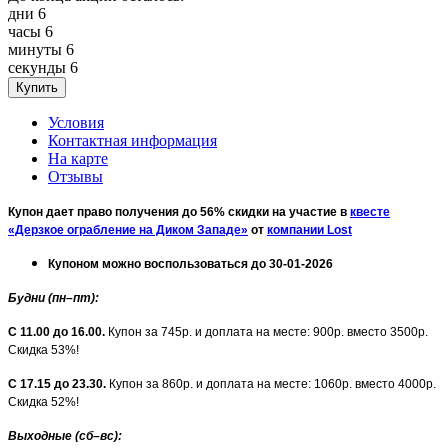
дни
6
часы
6
минуты
6
секунды
6
Условия
Контактная информация
На карте
Отзывы
Купон дает право получения до 56% скидки на участие в
квесте
«Дерзкое ограбление на Диком Западе»
от
компании Lost
Купоном можно воспользоваться до 30-01-2026
Будни (пн–пт)
:
С 11.00 до 16.00.
Купон за 745р. и доплата на месте: 900р. вместо 3500р.
Скидка 53%!
С 17.15 до 23.30.
Купон за 860р. и доплата на месте: 1060р. вместо 4000р.
Скидка 52%!
Выходные (сб–вс)
: