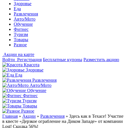
Здоровье
Еда
Развлечения
Авто/Мото
Обучение
Фитнес
Туризм
Товары
Разное
Акции на карте
Войти
Регистрация
Бесплатные купоны
Разместить акцию
Красота
Здоровье
Еда
Развлечения
Авто/Мото
Обучение
Фитнес
Туризм
Товары
Разное
Главная
»
Акции
»
Развлечения
»
Здесь как в Техасе! Участие
в квесте «Дерзкое ограбление на Диком Западе» от компании
Lost! Скидка 56%!