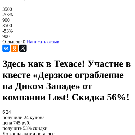
3500
-53
%
900
3500
-53
%
900
Отзывов: 0
Написать отзыв
Здесь как в Техасе! Участие в
квесте «Дерзкое ограбление
на Диком Западе» от
компании Lost! Скидка 56%!
6
24
получили
24
купона
цена
745
руб.
получите
53%
скидки
До конца акции осталось: