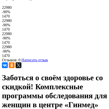
22980
-90
%
1470
22980
-90
%
1470
22980
-90
%
1470
22980
-90
%
1470
Отзывов: 0
Написать отзыв
Заботься о своём здоровье со
скидкой! Комплексные
программы обследования для
женщин в центре «Гинмед»