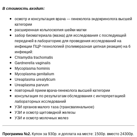
В стоимость входит:
осмотр и консультация врача — гинеколога-эндокринолога высшей
категории
расширенная кольпоскопия шейки матки
забор биоматериала (мазка) для исследования с последующей
передачей в лабораторию для проведения исследований на
инфекции ПЦР-технологией (полимеразная цепная реакция) на 6
инфекций:
Chlamydia trachomatis
Gardnerella vaginalis
Mycoplasma hominis
Mycoplasma genitalium
Ureaplasma urealyticum
Ureaplasma parvum
повторный прием врача-гинеколога высшей категории
консультация по результатам обследования с интерпретацией
лабораторных исследований
УЗИ органов малого таза (трансвагинальное)
УЗИ и осмотр щитовидной железы
УЗИ и осмотр молочных желез
Программа №2.
Купон за 930р. и доплата на месте: 1500р. вместо 24300р.