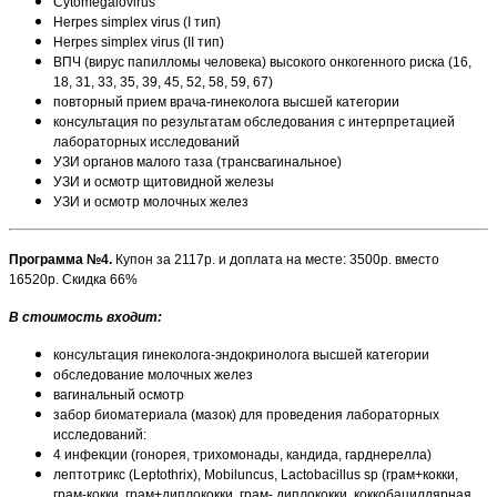
Cytomegalovirus
Herpes simplex virus (I тип)
Herpes simplex virus (II тип)
ВПЧ (вирус папилломы человека) высокого онкогенного риска (16,
18, 31, 33, 35, 39, 45, 52, 58, 59, 67)
повторный прием врача-гинеколога высшей категории
консультация по результатам обследования с интерпретацией
лабораторных исследований
УЗИ органов малого таза (трансвагинальное)
УЗИ и осмотр щитовидной железы
УЗИ и осмотр молочных желез
Программа №4.
Купон за 2117р. и доплата на месте: 3500р. вместо
16520р. Скидка 66%
В стоимость входит:
консультация гинеколога-эндокринолога высшей категории
обследование молочных желез
вагинальный осмотр
забор биоматериала (мазок) для проведения лабораторных
исследований:
4 инфекции (гонорея, трихомонады, кандида, гарднерелла)
лептотрикс (Leptothrix), Mobiluncus, Lactobacillus sp (грам+кокки,
грам-кокки, грам+диплококки, грам- диплококки, коккобациллярная