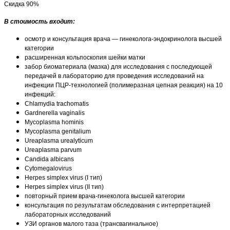
Скидка 90%
В стоимость входит:
осмотр и консультация врача — гинеколога-эндокринолога высшей
категории
расширенная кольпоскопия шейки матки
забор биоматериала (мазка) для исследования с последующей
передачей в лабораторию для проведения исследований на
инфекции ПЦР-технологией (полимеразная цепная реакция) на 10
инфекций:
Chlamydia trachomatis
Gardnerella vaginalis
Mycoplasma hominis
Mycoplasma genitalium
Ureaplasma urealyticum
Ureaplasma parvum
Candida albicans
Cytomegalovirus
Herpes simplex virus (I тип)
Herpes simplex virus (II тип)
повторный прием врача-гинеколога высшей категории
консультация по результатам обследования с интерпретацией
лабораторных исследований
УЗИ органов малого таза (трансвагинальное)