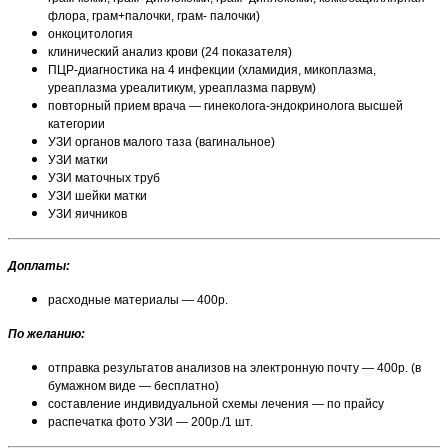
флора, грам+палочки, грам- палочки)
онкоцитология
клинический анализ крови (24 показателя)
ПЦР-диагностика на 4 инфекции (хламидия, микоплазма,
уреаплазма уреалитикум, уреаплазма парвум)
повторный прием врача — гинеколога-эндокринолога высшей
категории
УЗИ органов малого таза (вагинальное)
УЗИ матки
УЗИ маточных труб
УЗИ шейки матки
УЗИ яичников
Доплаты:
расходные материалы — 400р.
По желанию:
отправка результатов анализов на электронную почту — 400р. (в
бумажном виде — бесплатно)
составление индивидуальной схемы лечения — по прайсу
распечатка фото УЗИ — 200р./1 шт.