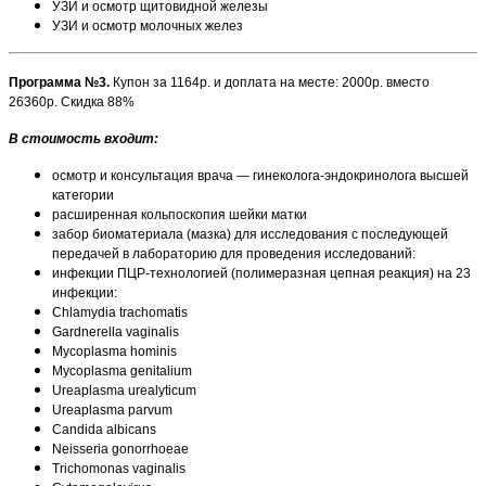
УЗИ и осмотр щитовидной железы
УЗИ и осмотр молочных желез
Программа №3.
Купон за 1164р. и доплата на месте: 2000р. вместо
26360р. Скидка 88%
В стоимость входит:
осмотр и консультация врача — гинеколога-эндокринолога высшей
категории
расширенная кольпоскопия шейки матки
забор биоматериала (мазка) для исследования с последующей
передачей в лабораторию для проведения исследований:
инфекции ПЦР-технологией (полимеразная цепная реакция) на 23
инфекции:
Chlamydia trachomatis
Gardnerella vaginalis
Mycoplasma hominis
Mycoplasma genitalium
Ureaplasma urealyticum
Ureaplasma parvum
Candida albicans
Neisseria gonorrhoeae
Trichomonas vaginalis