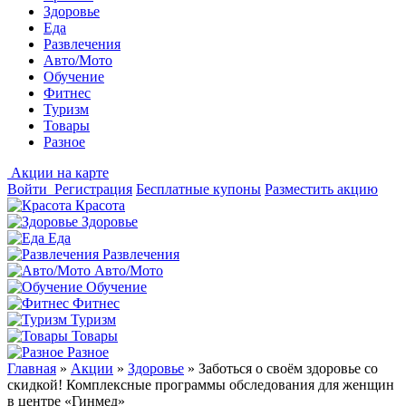
Здоровье
Еда
Развлечения
Авто/Мото
Обучение
Фитнес
Туризм
Товары
Разное
Акции на карте
Войти
Регистрация
Бесплатные купоны
Разместить акцию
Красота
Здоровье
Еда
Развлечения
Авто/Мото
Обучение
Фитнес
Туризм
Товары
Разное
Главная
»
Акции
»
Здоровье
»
Заботься о своём здоровье со
скидкой! Комплексные программы обследования для женщин
в центре «Гинмед»