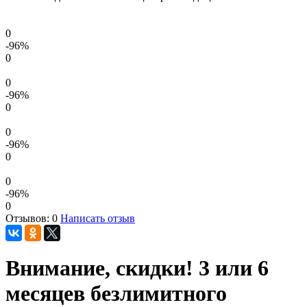
0
-96
%
0
0
-96
%
0
0
-96
%
0
0
-96
%
0
Отзывов: 0
Написать отзыв
Внимание, скидки! 3 или 6
месяцев безлимитного