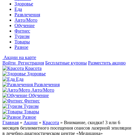
Здоровье
Еда
Развлечения
Авто/Мото
Обучение
Фитнес
Туризм
Товары
Разное
Акции на карте
Войти
Регистрация
Бесплатные купоны
Разместить акцию
Красота
Здоровье
Еда
Развлечения
Авто/Мото
Обучение
Фитнес
Туризм
Товары
Разное
Главная
»
Акции
»
Красота
»
Внимание, скидки! 3 или 6
месяцев безлимитного посещения сеансов лазерной эпиляции
в лечебно-диагностическом центре «Медицина»