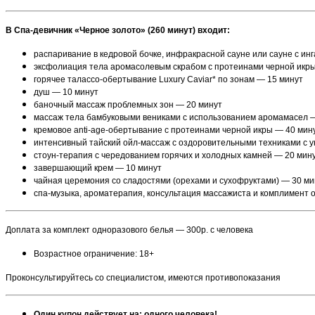
В Cпа-девичник «Черное золото» (260 минут) входит:
распаривание в кедровой бочке, инфракрасной сауне или сауне с инг
эксфолиация тела аромасолевым скрабом с протеинами черной икр
горячее талассо-обертывание Luxury Caviar* по зонам — 15 минут
душ — 10 минут
баночный массаж проблемных зон — 20 минут
массаж тела бамбуковыми вениками с использованием аромамасел 
кремовое anti-age-обертывание с протеинами черной икры — 40 мин
интенсивный тайский ойл-массаж с оздоровительными техниками с 
стоун-терапия с чередованием горячих и холодных камней — 20 мин
завершающий крем — 10 минут
чайная церемония со сладостями (орехами и сухофруктами) — 30 ми
спа-музыка, ароматерапия, консультация массажиста и комплимент 
Доплата за комплект одноразового белья — 300р. с человека
Возрастное ограничение: 18+
Проконсультируйтесь со специалистом, имеются противопоказания
Один купон действует на: одного человека!