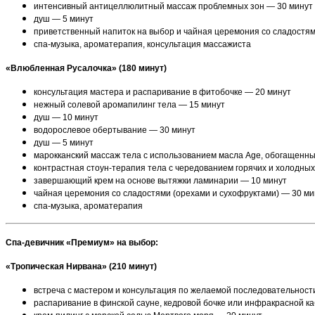
интенсивный антицеллюлитный массаж проблемных зон — 30 минут
душ — 5 минут
приветственный напиток на выбор и чайная церемония со сладостям
спа-музыка, ароматерапия, консультация массажиста
«Влюбленная Русалочка» (180 минут)
консультация мастера и распаривание в фитобочке — 20 минут
нежный солевой аромапилинг тела — 15 минут
душ — 10 минут
водорослевое обертывание — 30 минут
душ — 5 минут
марокканский массаж тела с использованием масла Age, обогащенн
контрастная стоун-терапия тела с чередованием горячих и холодны
завершающий крем на основе вытяжки ламинарии — 10 минут
чайная церемония со сладостями (орехами и сухофруктами) — 30 ми
спа-музыка, ароматерапия
Спа-девичник «Премиум» на выбор:
«Тропическая Нирвана» (210 минут)
встреча с мастером и консультация по желаемой последовательност
распаривание в финской сауне, кедровой бочке или инфракрасной каб