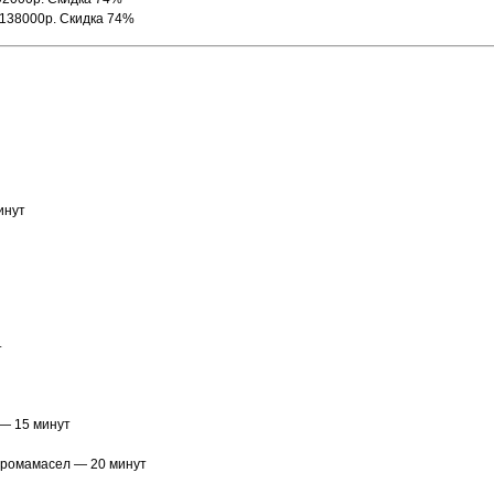
 138000р. Скидка 74%
инут
т
 — 15 минут
аромамасел — 20 минут