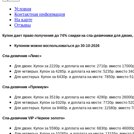
Условия
Контактная информация
На карте
Отзывы
Купон дает право получения до 74% скидки на спа-девичники для двоих
Купоном можно воспользоваться до 30-10-2026
Спа-девичник «Люкс»
Для двоих. Купон за 2220р. и доплата на месте: 2710р. вместо 17000
Для четверых. Купон за 4285р. и доплата на месте: 5235р. вместо 3
Для шестерых. Купон за 6430р. и доплата на месте: 7850р. вместо 5
Спа-девичник «Премиум»
Для двоих. Купон за 3519р. и доплата на месте: 4290р. вместо 26000
Для четверых. Купон за 6320р. и доплата на месте: 7720р. вместо 5
Для шестерых. Купон за 9480р. и доплата на месте: 11580р. вместо 
Спа-девичник VIP «Черное золото»
Для двоих. Купон за 5590р. и доплата на месте: 6830р. вместо 46000
Для четверых. Купон за 10765р. и доплата на месте: 13155р. вместо