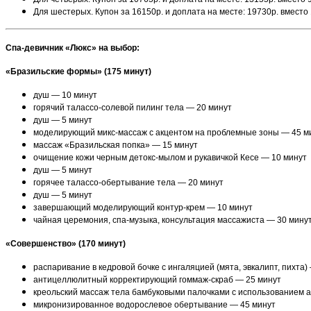
Для шестерых. Купон за 16150р. и доплата на месте: 19730р. вместо
Спа-девичник «Люкс» на выбор:
«Бразильские формы» (175 минут)
душ — 10 минут
горячий талассо-солевой пилинг тела — 20 минут
душ — 5 минут
моделирующий микс-массаж с акцентом на проблемные зоны — 45 м
массаж «Бразильская попка» — 15 минут
очищение кожи черным детокс-мылом и рукавичкой Кесе — 10 минут
душ — 5 минут
горячее талассо-обертывание тела — 20 минут
душ — 5 минут
завершающий моделирующий контур-крем — 10 минут
чайная церемония, спа-музыка, консультация массажиста — 30 мину
«Совершенство» (170 минут)
распаривание в кедровой бочке с ингаляцией (мята, эвкалипт, пихта)
антицеллюлитный корректирующий гоммаж-скраб — 25 минут
креольский массаж тела бамбуковыми палочками с использованием 
микронизированное водорослевое обертывание — 45 минут