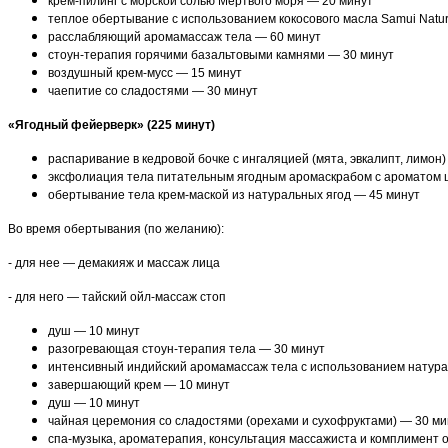
крем-пилинг с морской солью Мертвого моря — 20 минут
теплое обертывание с использованием кокосового масла Samui Natu
расслабляющий аромамассаж тела — 60 минут
стоун-терапия горячими базальтовыми камнями — 30 минут
воздушный крем-мусс — 15 минут
чаепитие со сладостями — 30 минут
«Ягодный фейерверк» (225 минут)
распаривание в кедровой бочке с ингаляцией (мята, эвкалипт, лимон
эксфолиация тела питательным ягодным аромаскрабом с ароматом 
обертывание тела крем-маской из натуральных ягод — 45 минут
Во время обертывания (по желанию):
- для нее — демакияж и массаж лица
- для него — тайский ойл-массаж стоп
душ — 10 минут
разогревающая стоун-терапия тела — 30 минут
интенсивный индийский аромамассаж тела с использованием натурал
завершающий крем — 10 минут
душ — 10 минут
чайная церемония со сладостями (орехами и сухофруктами) — 30 ми
спа-музыка, ароматерапия, консультация массажиста и комплимент 