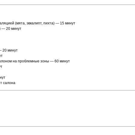
аляцией (мята, эвкалипт, пихта) — 15 минут
ы — 20 минут
— 20 минут
ут
уклоном на проблемные зоны — 60 минут
ут
нут
от салона