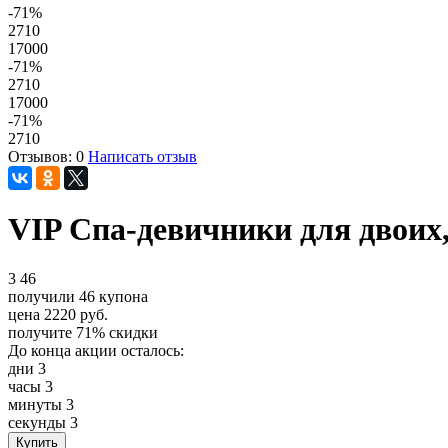
-71
%
2710
17000
-71
%
2710
17000
-71
%
2710
Отзывов: 0
Написать отзыв
VIP Спа-девичники для двоих
3
46
получили
46
купона
цена
2220
руб.
получите
71%
скидки
До конца акции осталось:
дни
3
часы
3
минуты
3
секунды
3