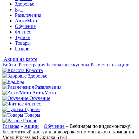
Здоровье
Еда
Развлечения
Авто/Мото
Обучение
Фитнес
Туризм
Товары
Разное
Акции на карте
Войти
Регистрация
Бесплатные купоны
Разместить акцию
Красота
Здоровье
Еда
Развлечения
Авто/Мото
Обучение
Фитнес
Туризм
Товары
Разное
Главная
»
Акции
»
Обучение
»
Вебинары по видеомонтажу!
Безлимитный доступ к видеоурокам по монтажу от компании
Video Processing! Скидка 61%!