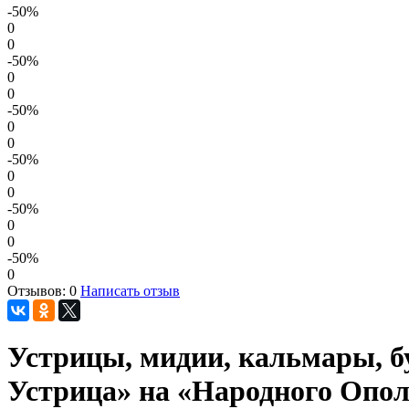
-50
%
0
0
-50
%
0
0
-50
%
0
0
-50
%
0
0
-50
%
0
0
-50
%
0
Отзывов: 0
Написать отзыв
Устрицы, мидии, кальмары, бу
Устрица» на «Народного Опо