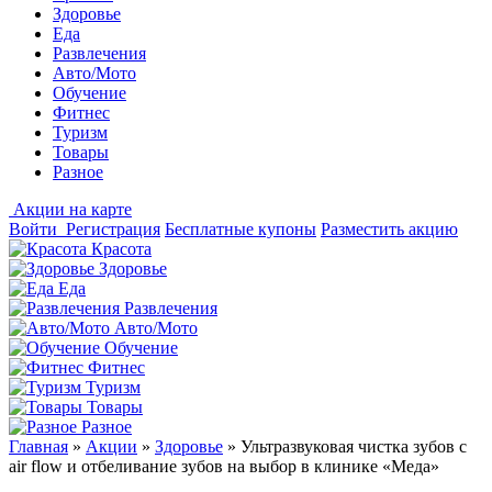
Здоровье
Еда
Развлечения
Авто/Мото
Обучение
Фитнес
Туризм
Товары
Разное
Акции на карте
Войти
Регистрация
Бесплатные купоны
Разместить акцию
Красота
Здоровье
Еда
Развлечения
Авто/Мото
Обучение
Фитнес
Туризм
Товары
Разное
Главная
»
Акции
»
Здоровье
»
Ультразвуковая чистка зубов с
air flow и отбеливание зубов на выбор в клинике «Меда»