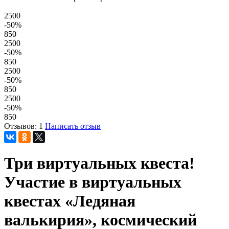
2500
-50
%
850
2500
-50
%
850
2500
-50
%
850
2500
-50
%
850
Отзывов: 1
Написать отзыв
Три виртуальных квеста!
Участие в виртуальных
квестах «Ледяная
валькирия», космический