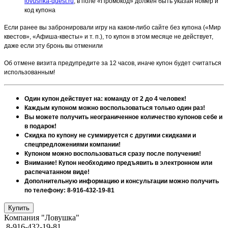
lovushka-quest.ru
, в поле «Промокод» должен быть указан номер и
код купона
Если ранее вы забронировали игру на каком-либо сайте без купона («Мир
квестов», «Афиша-квесты» и т. п.), то купон в этом месяце не действует,
даже если эту бронь вы отменили
Об отмене визита предупредите за 12 часов, иначе купон будет считаться
использованным!
Один купон действует на: команду от 2 до 4 человек!
Каждым купоном можно воспользоваться только один раз!
Вы можете получить неограниченное количество купонов себе и
в подарок!
Скидка по купону не суммируется с другими скидками и
спецпредложениями компании!
Купоном можно воспользоваться сразу после получения!
Внимание! Купон необходимо предъявить в электронном или
распечатанном виде!
Дополнительную информацию и консультации можно получить
по телефону: 8-916-432-19-81
Компания "Ловушка"
8-916-432-19-81