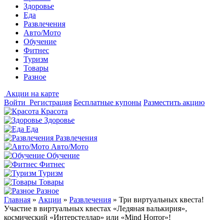
Здоровье
Еда
Развлечения
Авто/Мото
Обучение
Фитнес
Туризм
Товары
Разное
Акции на карте
Войти
Регистрация
Бесплатные купоны
Разместить акцию
Красота
Здоровье
Еда
Развлечения
Авто/Мото
Обучение
Фитнес
Туризм
Товары
Разное
Главная
»
Акции
»
Развлечения
»
Три виртуальных квеста!
Участие в виртуальных квестах «Ледяная валькирия»,
космический «Интерстеллар» или «Mind Horror»!