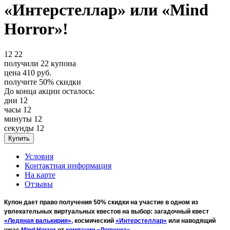
«Интерстеллар» или «Mind
Horror»!
12
22
получили
22
купона
цена
410
руб.
получите
50%
скидки
До конца акции осталось:
дни
12
часы
12
минуты
12
секунды
12
Условия
Контактная информация
На карте
Отзывы
Купон дает право получения 50% скидки на участие в одном из
увлекательных виртуальных квестов на выбор: загадочный квест
«Ледяная валькирия»,
космический
«Интерстеллар»
или наводящий
ужас
Mind Horror
от
компании «Ловушка»