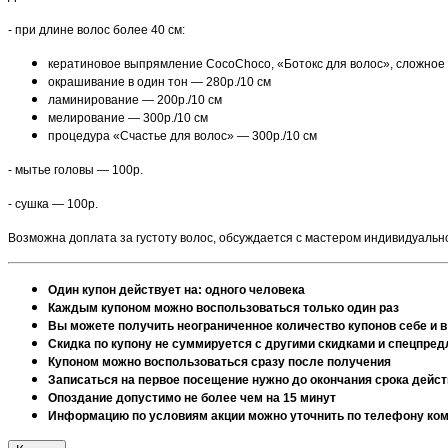
- при длине волос более 40 см:
кератиновое выпрямление CocoChoco, «Ботокс для волос», сложное
окрашивание в один тон — 280р./10 см
ламинирование — 200р./10 см
мелирование — 300р./10 см
процедура «Счастье для волос» — 300р./10 см
- мытье головы — 100р.
- сушка — 100р.
Возможна доплата за густоту волос, обсуждается с мастером индивидуальн
Один купон действует на: одного человека
Каждым купоном можно воспользоваться только один раз
Вы можете получить неограниченное количество купонов себе и в
Скидка по купону не суммируется с другими скидками и спецпре
Купоном можно воспользоваться сразу после получения
Записаться на первое посещение нужно до окончания срока дейст
Опоздание допустимо не более чем на 15 минут
Информацию по условиям акции можно уточнить по телефону комп