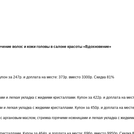
лечение волос и кожи головы в салоне красоты «Вдохновение»
упон за 247р. и доплата на месте: 373р. вместо 3300р. Скидка 81%
и и легкая укладка с жидкими кристаллами. Купон за 422р. и доплата на мест
и легкая укладка с жидкими кристаллами. Купон за 450р. и доплата на месте
 аргановым маслом, стрижка горячими ножницами и легкая укладка с жидкими 
ристаллами. Купон за 464р. и доплата на месте: 696р. вместо 9950р. Скидка