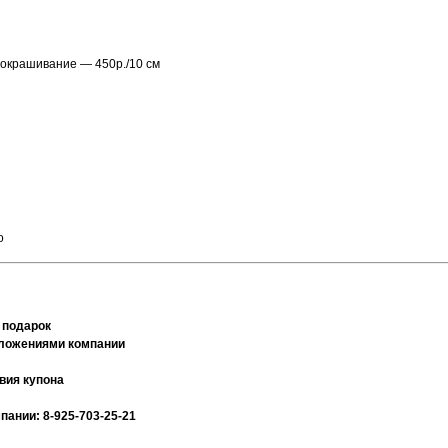
 окрашивание — 450р./10 см
о
 подарок
дложениями компании
вия купона
ании: 8-925-703-25-21