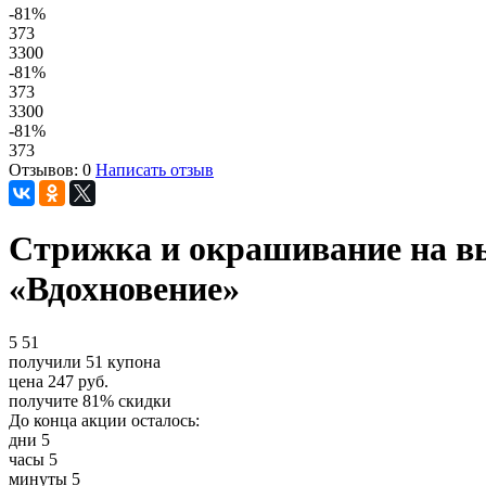
-81
%
373
3300
-81
%
373
3300
-81
%
373
Отзывов: 0
Написать отзыв
Стрижка и окрашивание на вы
«Вдохновение»
5
51
получили
51
купона
цена
247
руб.
получите
81%
скидки
До конца акции осталось:
дни
5
часы
5
минуты
5