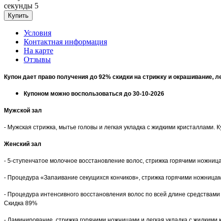
секунды
5
Условия
Контактная информация
На карте
Отзывы
Купон дает право получения до 92% скидки на стрижку и окрашивание, 
Купоном можно воспользоваться до 30-10-2026
Мужской зал
- Мужская стрижка, мытье головы и легкая укладка с жидкими кристаллами. К
Женский зал
-
5-ступенчатое молочное восстановление волос, стрижка горячими ножницам
-
Процедура «Запаивание секущихся кончиков», стрижка горячими ножницами 
-
Процедура интенсивного восстановления волос по всей длине средствами с
Скидка 89%
-
Ламинирование, стрижка горячими ножницами и легкая укладка с жидкими к