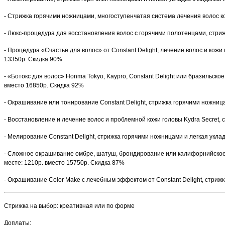
-
Стрижка горячими ножницами, многоступенчатая система лечения волос кож
-
Люкс-процедура для восстановления волос с горячими полотенцами, стрижк
-
Процедура «Счастье для волос» от Constant Delight, лечение волос и кожи 
13350р. Скидка 90%
-
«Ботокс для волос» Honma Tokyo, Kaypro, Constant Delight или бразильско
вместо 16850р. Скидка 92%
-
Окрашивание или тонирование Constant Delight, стрижка горячими ножницам
-
Восстановление и лечение волос и проблемной кожи головы Kydra Secret, с
-
Мелирование Constant Delight, стрижка горячими ножницами и легкая уклад
-
Сложное окрашивание омбре, шатуш, брондирование или калифорнийское ме
месте: 1210р. вместо 15750р. Скидка 87%
-
Окрашивание Color Make с лечебным эффектом от Constant Delight, стрижк
Стрижка на выбор: креативная или по форме
Доплаты: