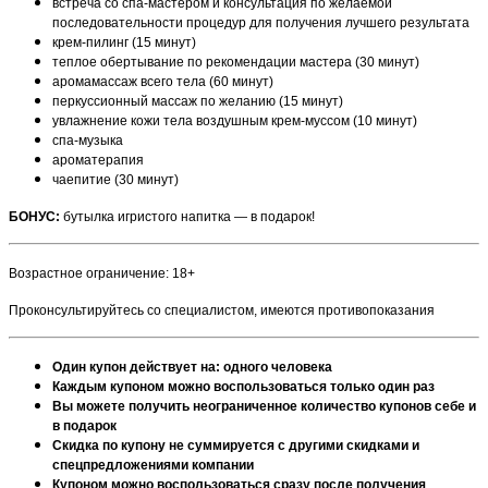
встреча со спа-мастером и консультация по желаемой
последовательности процедур для получения лучшего результата
крем-пилинг (15 минут)
теплое обертывание по рекомендации мастера (30 минут)
аромамассаж всего тела (60 минут)
перкуссионный массаж по желанию (15 минут)
увлажнение кожи тела воздушным крем-муссом (10 минут)
спа-музыка
ароматерапия
чаепитие (30 минут)
БОНУС:
бутылка игристого напитка — в подарок!
Возрастное ограничение: 18+
Проконсультируйтесь со специалистом, имеются противопоказания
Один купон действует на: одного человека
Каждым купоном можно воспользоваться только один раз
Вы можете получить неограниченное количество купонов себе и
в подарок
Скидка по купону не суммируется с другими скидками и
спецпредложениями компании
Купоном можно воспользоваться сразу после получения