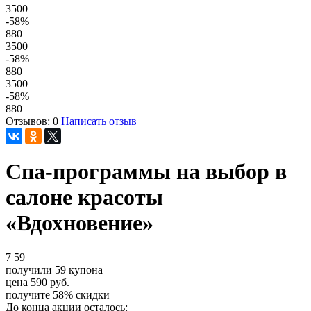
3500
-58
%
880
3500
-58
%
880
3500
-58
%
880
Отзывов: 0
Написать отзыв
Спа-программы на выбор в
салоне красоты
«Вдохновение»
7
59
получили
59
купона
цена
590
руб.
получите
58%
скидки
До конца акции осталось: