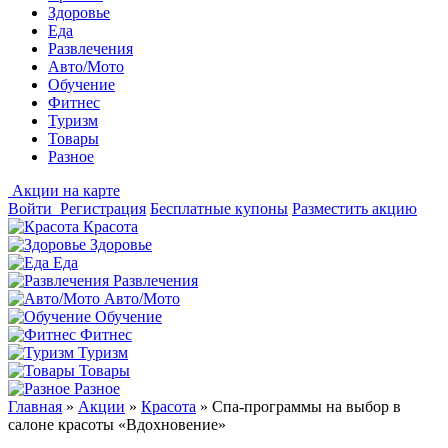
Здоровье
Еда
Развлечения
Авто/Мото
Обучение
Фитнес
Туризм
Товары
Разное
Акции на карте
Войти
Регистрация
Бесплатные купоны
Разместить акцию
Красота
Здоровье
Еда
Развлечения
Авто/Мото
Обучение
Фитнес
Туризм
Товары
Разное
Главная
»
Акции
»
Красота
»
Спа-программы на выбор в
салоне красоты «Вдохновение»