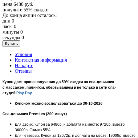
цена
6480
руб.
получите
55%
скидки
До конца акции осталось:
дни
0
часы
0
минуты
0
секунды
0
Условия
Контактная информация
На карте
Отзывы
Купон дает право получения до 59% скидки на cпа-девичник
c массажем, пилингом, обертыванием и не только в сети спа-
студий
Play Day
Купоном можно воспользоваться до 30-10-2026
Спа-девичник Premium (200 минут)
Для двоих. Купон за 6480р. и доплата на месте: 9720р. вместо
36000р. Скидка 55%
Для четверых. Купон за 12672р. и доплата на месте: 19008р. вместо