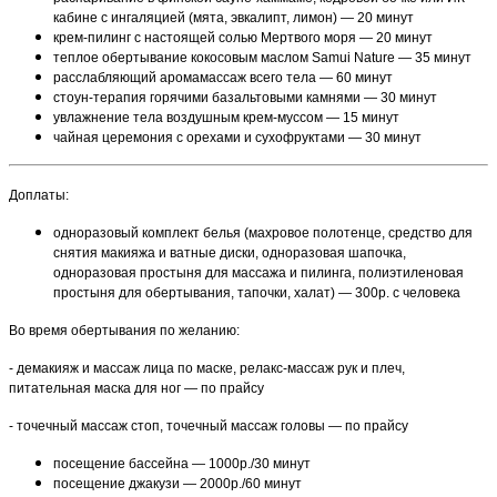
кабине с ингаляцией (мята, эвкалипт, лимон) — 20 минут
крем-пилинг с настоящей солью Мертвого моря — 20 минут
теплое обертывание кокосовым маслом Samui Nature — 35 минут
расслабляющий аромамассаж всего тела — 60 минут
стоун-терапия горячими базальтовыми камнями — 30 минут
увлажнение тела воздушным крем-муссом — 15 минут
чайная церемония с орехами и сухофруктами — 30 минут
Доплаты:
одноразовый комплект белья (махровое полотенце, средство для
снятия макияжа и ватные диски, одноразовая шапочка,
одноразовая простыня для массажа и пилинга, полиэтиленовая
простыня для обертывания, тапочки, халат) — 300р. с человека
Во время обертывания по желанию:
- демакияж и массаж лица по маске, релакс-массаж рук и плеч,
питательная маска для ног — по прайсу
- точечный массаж стоп, точечный массаж головы — по прайсу
посещение бассейна — 1000р./30 минут
посещение джакузи — 2000р./60 минут