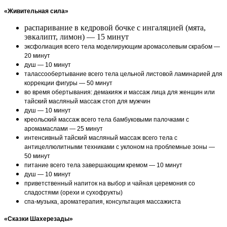
«Живительная сила»
распаривание в кедровой бочке с ингаляцией (мята,
эвкалипт, лимон) — 15 минут
эксфолиация всего тела моделирующим аромасолевым скрабом —
20 минут
душ — 10 минут
талассообертывание всего тела цельной листовой ламинарией для
коррекции фигуры — 50 минут
во время обертывания: демакияж и массаж лица для женщин или
тайский масляный массаж стоп для мужчин
душ — 10 минут
креольский массаж всего тела бамбуковыми палочками с
аромамаслами — 25 минут
интенсивный тайский масляный массаж всего тела с
антицеллюлитными техниками с уклоном на проблемные зоны —
50 минут
питание всего тела завершающим кремом — 10 минут
душ — 10 минут
приветственный напиток на выбор и чайная церемония со
сладостями (орехи и сухофрукты)
спа-музыка, ароматерапия, консультация массажиста
«Сказки Шахерезады»