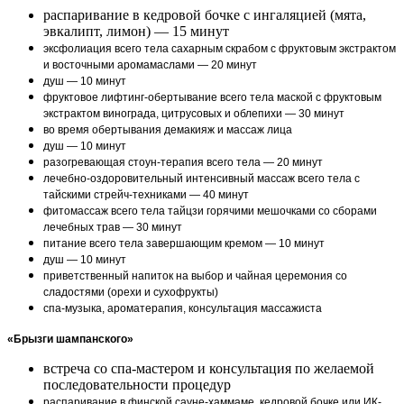
распаривание в кедровой бочке с ингаляцией (мята,
эвкалипт, лимон) — 15 минут
эксфолиация всего тела сахарным скрабом с фруктовым экстрактом
и восточными аромамаслами — 20 минут
душ — 10 минут
фруктовое лифтинг-обертывание всего тела маской с фруктовым
экстрактом винограда, цитрусовых и облепихи — 30 минут
во время обертывания демакияж и массаж лица
душ — 10 минут
разогревающая стоун-терапия всего тела — 20 минут
лечебно-оздоровительный интенсивный массаж всего тела с
тайскими стрейч-техниками — 40 минут
фитомассаж всего тела тайцзи горячими мешочками со сборами
лечебных трав — 30 минут
питание всего тела завершающим кремом — 10 минут
душ — 10 минут
приветственный напиток на выбор и чайная церемония со
сладостями (орехи и сухофрукты)
спа-музыка, ароматерапия, консультация массажиста
«Брызги шампанского»
встреча со спа-мастером и консультация по желаемой
последовательности процедур
распаривание в финской сауне-хаммаме, кедровой бочке или ИК-