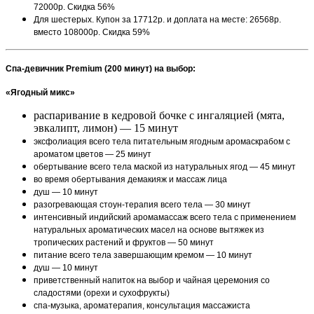
72000р. Скидка 56%
Для шестерых. Купон за 17712р. и доплата на месте: 26568р.
вместо 108000р. Скидка 59%
Спа-девичник Premium (200 минут) на выбор:
«Ягодный микс»
распаривание в кедровой бочке с ингаляцией (мята,
эвкалипт, лимон) — 15 минут
эксфолиация всего тела питательным ягодным аромаскрабом с
ароматом цветов — 25 минут
обертывание всего тела маской из натуральных ягод — 45 минут
во время обертывания демакияж и массаж лица
душ — 10 минут
разогревающая стоун-терапия всего тела — 30 минут
интенсивный индийский аромамассаж всего тела с применением
натуральных ароматических масел на основе вытяжек из
тропических растений и фруктов — 50 минут
питание всего тела завершающим кремом — 10 минут
душ — 10 минут
приветственный напиток на выбор и чайная церемония со
сладостями (орехи и сухофрукты)
спа-музыка, ароматерапия, консультация массажиста