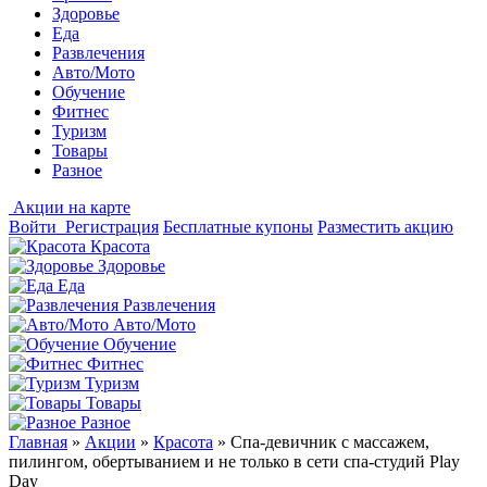
Здоровье
Еда
Развлечения
Авто/Мото
Обучение
Фитнес
Туризм
Товары
Разное
Акции на карте
Войти
Регистрация
Бесплатные купоны
Разместить акцию
Красота
Здоровье
Еда
Развлечения
Авто/Мото
Обучение
Фитнес
Туризм
Товары
Разное
Главная
»
Акции
»
Красота
»
Спа-девичник c массажем,
пилингом, обертыванием и не только в сети спа-студий Play
Day