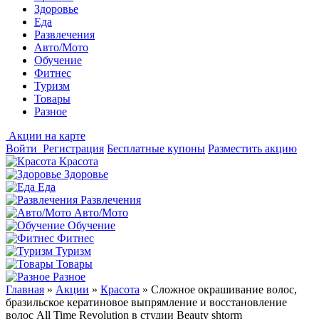
Здоровье
Еда
Развлечения
Авто/Мото
Обучение
Фитнес
Туризм
Товары
Разное
Акции на карте
Войти
Регистрация
Бесплатные купоны
Разместить акцию
Красота
Здоровье
Еда
Развлечения
Авто/Мото
Обучение
Фитнес
Туризм
Товары
Разное
Главная
»
Акции
»
Красота
»
Сложное окрашивание волос,
бразильское кератиновое выпрямление и восстановление
волос All Time Revolution в студии Beauty shtorm