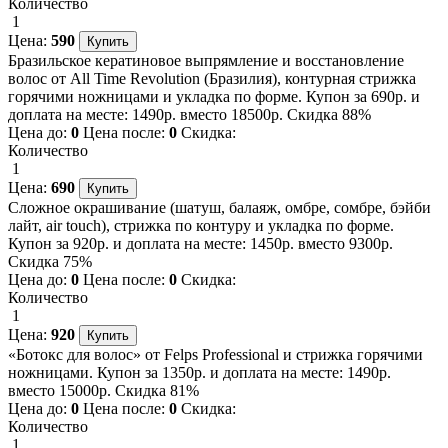
Количество
1
Цена:
590
Бразильское кератиновое выпрямление и восстановление
волос от All Time Revolution (Бразилия), контурная стрижка
горячими ножницами и укладка по форме. Купон за 690р. и
доплата на месте: 1490р. вместо 18500р. Скидка 88%
Цена до:
0
Цена после:
0
Скидка:
Количество
1
Цена:
690
Сложное окрашивание (шатуш, балаяж, омбре, сомбре, бэйби
лайт, air touch), стрижка по контуру и укладка по форме.
Купон за 920р. и доплата на месте: 1450р. вместо 9300р.
Скидка 75%
Цена до:
0
Цена после:
0
Скидка:
Количество
1
Цена:
920
«Ботокс для волос» от Felps Professional и стрижка горячими
ножницами. Купон за 1350р. и доплата на месте: 1490р.
вместо 15000р. Скидка 81%
Цена до:
0
Цена после:
0
Скидка:
Количество
1