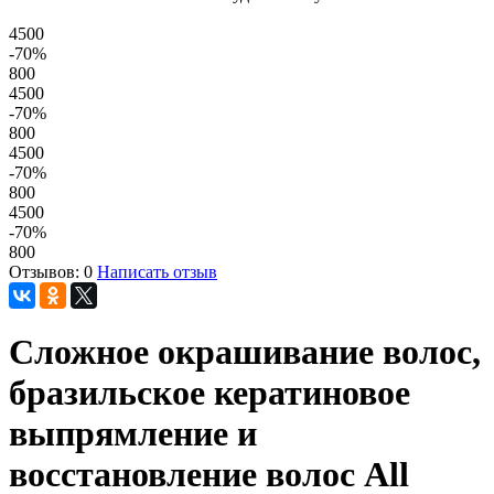
4500
-70
%
800
4500
-70
%
800
4500
-70
%
800
4500
-70
%
800
Отзывов: 0
Написать отзыв
Сложное окрашивание волос,
бразильское кератиновое
выпрямление и
восстановление волос All