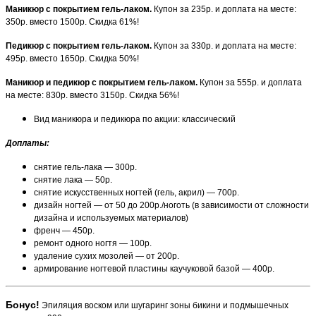
Маникюр с покрытием гель-лаком.
Купон за 235р. и доплата на месте:
350р. вместо 1500р. Скидка 61%!
Педикюр с покрытием гель-лаком.
Купон за 330р. и доплата на месте:
495р. вместо 1650р. Скидка 50%!
Маникюр и педикюр с покрытием гель-лаком.
Купон за 555р. и доплата
на месте: 830р. вместо 3150р. Скидка 56%!
Вид маникюра и педикюра по акции: классический
Доплаты
:
снятие гель-лака — 300р.
снятие лака — 50р.
снятие искусственных ногтей (гель, акрил) — 700р.
дизайн ногтей — от 50 до 200р./ноготь (в зависимости от сложности
дизайна и используемых материалов)
френч — 450р.
ремонт одного ногтя — 100р.
удаление сухих мозолей — от 200р.
армирование ногтевой пластины каучуковой базой — 400р.
Бонус!
Эпиляция воском или шугаринг зоны бикини и подмышечных