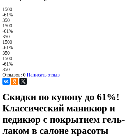
1500
-61
%
350
1500
-61
%
350
1500
-61
%
350
1500
-61
%
350
Отзывов: 0
Написать отзыв
Скидки по купону до 61%!
Классический маникюр и
педикюр с покрытием гель-
лаком в салоне красоты