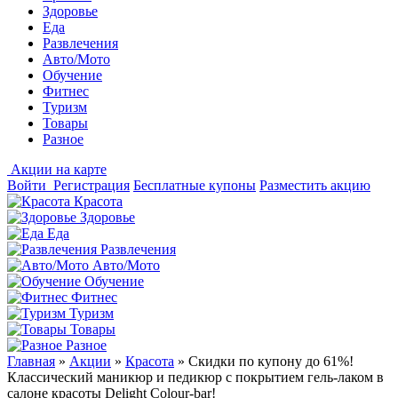
Здоровье
Еда
Развлечения
Авто/Мото
Обучение
Фитнес
Туризм
Товары
Разное
Акции на карте
Войти
Регистрация
Бесплатные купоны
Разместить акцию
Красота
Здоровье
Еда
Развлечения
Авто/Мото
Обучение
Фитнес
Туризм
Товары
Разное
Главная
»
Акции
»
Красота
»
Скидки по купону до 61%!
Классический маникюр и педикюр с покрытием гель-лаком в
салоне красоты Delight Colour-bar!