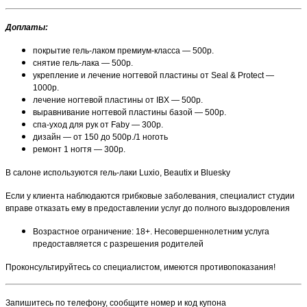
Доплаты:
покрытие гель-лаком премиум-класса — 500р.
снятие гель-лака — 500р.
укрепление и лечение ногтевой пластины от Seal & Protect —
1000р.
лечение ногтевой пластины от IBX — 500р.
выравнивание ногтевой пластины базой — 500р.
спа-уход для рук от Faby — 300р.
дизайн — от 150 до 500р./1 ноготь
ремонт 1 ногтя — 300р.
В салоне используются гель-лаки Luxio, Beautix и Bluesky
Если у клиента наблюдаются грибковые заболевания, специалист студии
вправе отказать ему в предоставлении услуг до полного выздоровления
Возрастное ограничение: 18+. Несовершеннолетним услуга
предоставляется с разрешения родителей
Проконсультируйтесь со специалистом, имеются противопоказания!
Запишитесь по телефону, сообщите номер и код купона