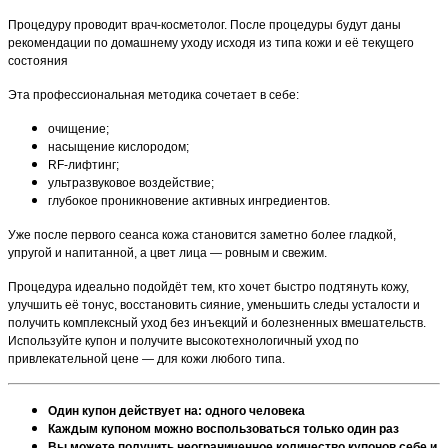
Процедуру проводит врач-косметолог. После процедуры будут даны
рекомендации по домашнему уходу исходя из типа кожи и её текущего
состояния
Эта профессиональная методика сочетает в себе:
очищение;
насыщение кислородом;
RF-лифтинг;
ультразвуковое воздействие;
глубокое проникновение активных ингредиентов.
Уже после первого сеанса кожа становится заметно более гладкой,
упругой и напитанной, а цвет лица — ровным и свежим.
Процедура идеально подойдёт тем, кто хочет быстро подтянуть кожу,
улучшить её тонус, восстановить сияние, уменьшить следы усталости и
получить комплексный уход без инъекций и болезненных вмешательств.
Используйте купон и получите высокотехнологичный уход по
привлекательной цене — для кожи любого типа.
Один купон действует на: одного человека
Каждым купоном можно воспользоваться только один раз
Вы можете получить неограниченное количество купонов себе и