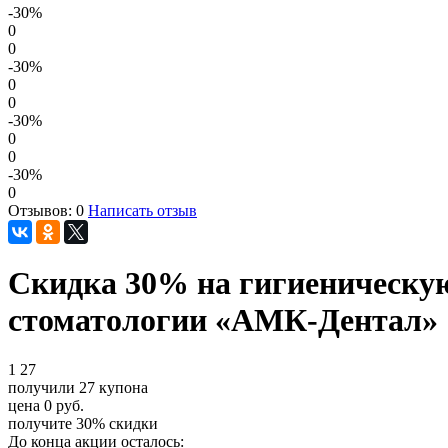
-30
%
0
0
-30
%
0
0
-30
%
0
0
-30
%
0
Отзывов: 0
Написать отзыв
Скидка 30% на гигиеническую
стоматологии «АМК-Дентал»
1
27
получили
27
купона
цена
0
руб.
получите
30%
скидки
До конца акции осталось: