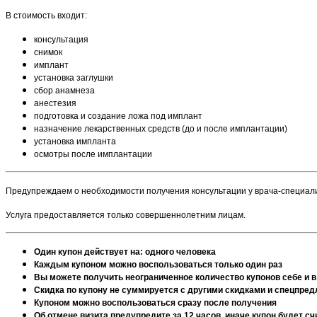
В стоимость входит:
консультация
снимок
имплант
установка заглушки
сбор анамнеза
анестезия
подготовка и создание ложа под имплант
назначение лекарственных средств (до и после имплантации)
установка импланта
осмотры после имплантации​
Предупреждаем о необходимости получения консультации у врача-специал
Услуга предоставляется только совершеннолетним лицам.
Один купон действует на: одного человека
Каждым купоном можно воспользоваться только один раз
Вы можете получить неограниченное количество купонов себе и в
Скидка по купону не суммируется с другими скидками и спецпре
Купоном можно воспользоваться сразу после получения
Об отмене визита предупредите за 12 часов, иначе купон будет 