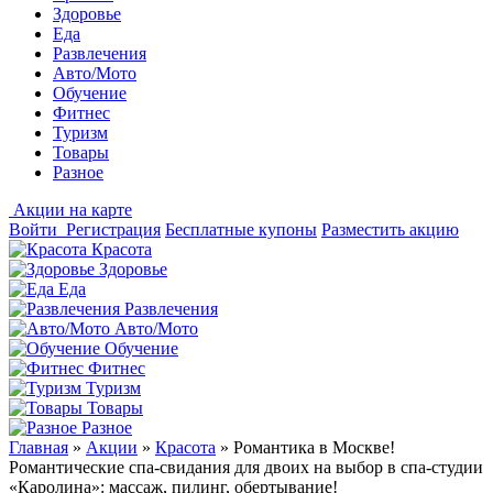
Здоровье
Еда
Развлечения
Авто/Мото
Обучение
Фитнес
Туризм
Товары
Разное
Акции на карте
Войти
Регистрация
Бесплатные купоны
Разместить акцию
Красота
Здоровье
Еда
Развлечения
Авто/Мото
Обучение
Фитнес
Туризм
Товары
Разное
Главная
»
Акции
»
Красота
»
Романтика в Москве!
Романтические спа-свидания для двоих на выбор в спа-студии
«Каролина»: массаж, пилинг, обертывание!