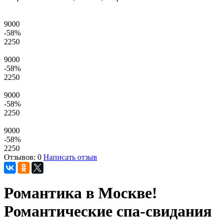
9000
-58
%
2250
9000
-58
%
2250
9000
-58
%
2250
9000
-58
%
2250
Отзывов: 0
Написать отзыв
Романтика в Москве!
Романтические спа-свидания