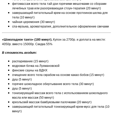
фитомассаж всего тела тай-дзи горячими мешочками со сборами
лечебных трав или разогревающая стоун-терапия (20 минут)
завершающий питательный крем на основе протеинов шелка для
тела (10 минут)
чайная церемония (30 минут)
спа-музыка, ароматерапия, дополнительное оформление свечами
«Шоколадное танго» (180 минут).
Купон за 2700р. и доплата на месте:
4050р. вместо 15000р. Скидка 55%
В стоимость входит:
распаривание (15 минут)
кедровая бочка на Лухмановской
финские сауны на ВДНХ
очищение всего тела скрабом на основе какао-бобов (15 минут)
душ (5 минут)
горячее шоколадное обертывание всего тела (30 минут)
душ (5 минут)
тонизирующий массаж всего тела с использованием шоколадного
масла или массаж (50 минут)
креольский массаж бамбуковыми палочками (20 минут)
завершающий питательный тонизирующий крем-мусс для тела (10
минут)