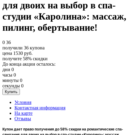
для двоих на выбор в спа-
студии «Каролина»: массаж,
пилинг, обертывание!
0
36
получили
36
купона
цена
1530
руб.
получите
58%
скидки
До конца акции осталось:
дни
0
часы
0
минуты
0
секунды
0
Условия
Контактная информация
На карте
Отзывы
Купон дает право получения до 58% скидки на романтические спа-
свидания для двоих на выбор в спа-студии «Каролина»: массаж,