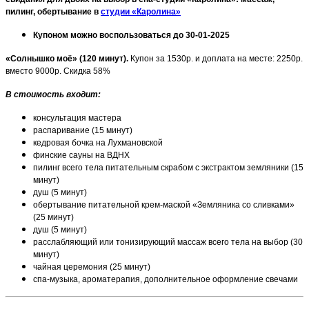
пилинг, обертывание в
студии «Каролина»
Купоном можно воспользоваться до 30-01-2025
«Солнышко моё» (120 минут).
Купон за 1530р. и доплата на месте: 2250р.
вместо 9000р. Скидка 58%
В стоимость входит:
консультация мастера
распаривание (15 минут)
кедровая бочка на Лухмановской
финские сауны на ВДНХ
пилинг всего тела питательным скрабом с экстрактом земляники (15
минут)
душ (5 минут)
обертывание питательной крем-маской «Земляника со сливками»
(25 минут)
душ (5 минут)
расслабляющий или тонизирующий массаж всего тела на выбор (30
минут)
чайная церемония (25 минут)
спа-музыка, ароматерапия, дополнительное оформление свечами