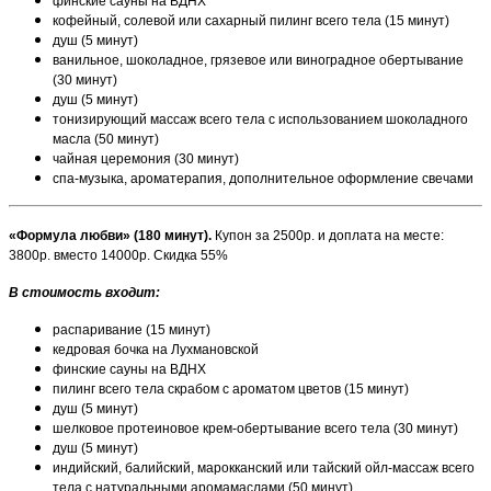
финские сауны на ВДНХ
кофейный, солевой или сахарный пилинг всего тела (15 минут)
душ (5 минут)
ванильное, шоколадное, грязевое или виноградное обертывание
(30 минут)
душ (5 минут)
тонизирующий массаж всего тела с использованием шоколадного
масла (50 минут)
чайная церемония (30 минут)
спа-музыка, ароматерапия, дополнительное оформление свечами
«Формула любви» (180 минут).
Купон за 2500р. и доплата на месте:
3800р. вместо 14000р. Скидка 55%
В стоимость входит:
распаривание (15 минут)
кедровая бочка на Лухмановской
финские сауны на ВДНХ
пилинг всего тела скрабом с ароматом цветов (15 минут)
душ (5 минут)
шелковое протеиновое крем-обертывание всего тела (30 минут)
душ (5 минут)
индийский, балийский, марокканский или тайский ойл-массаж всего
тела с натуральными аромамаслами (50 минут)