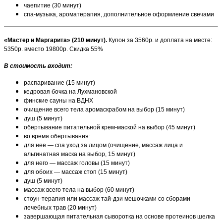
чаепитие (30 минут)
спа-музыка, ароматерапия, дополнительное оформление свечами
«Мастер и Маргарита» (210 минут).
Купон за 3560р. и доплата на месте:
5350р. вместо 19800р. Скидка 55%
В стоимость входит:
распаривание (15 минут)
кедровая бочка на Лухмановской
финские сауны на ВДНХ
очищение всего тела аромаскрабом на выбор (15 минут)
душ (5 минут)
обертывание питательной крем-маской на выбор (45 минут)
во время обертывания:
для нее — спа уход за лицом (очищение, массаж лица и
альгинатная маска на выбор, 15 минут)
для него — массаж головы (15 минут)
для обоих — массаж стоп (15 минут)
душ (5 минут)
массаж всего тела на выбор (60 минут)
стоун-терапия или массаж тай-дзи мешочками со сборами
лечебных трав (20 минут)
завершающая питательная сыворотка на основе протеинов шелка