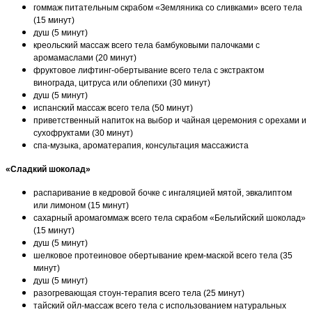
гоммаж питательным скрабом «Земляника со сливками» всего тела
(15 минут)
душ (5 минут)
креольский массаж всего тела бамбуковыми палочками с
аромамаслами (20 минут)
фруктовое лифтинг-обертывание всего тела с экстрактом
винограда, цитруса или облепихи (30 минут)
душ (5 минут)
испанский массаж всего тела (50 минут)
приветственный напиток на выбор и чайная церемония с орехами и
сухофруктами (30 минут)
спа-музыка, ароматерапия, консультация массажиста
«Сладкий шоколад»
распаривание в кедровой бочке с ингаляцией мятой, эвкалиптом
или лимоном (15 минут)
сахарный аромагоммаж всего тела скрабом «Бельгийский шоколад»
(15 минут)
душ (5 минут)
шелковое протеиновое обертывание крем-маской всего тела (35
минут)
душ (5 минут)
разогревающая стоун-терапия всего тела (25 минут)
тайский ойл-массаж всего тела с использованием натуральных