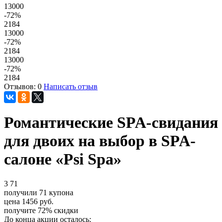
13000
-72
%
2184
13000
-72
%
2184
13000
-72
%
2184
Отзывов: 0
Написать отзыв
Романтические SPA-свидания
для двоих на выбор в SPA-
салоне «Psi Spa»
3
71
получили
71
купона
цена
1456
руб.
получите
72%
скидки
До конца акции осталось: