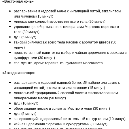
«Восточная ночь»
распаривание в кедровой бочке с ингаляцией мятой, эвкалиптом
или лимоном (15 минут)
минерально-солевой мусс-пилинг всего тела (20 минут)
укрепляющее обертывание с минералами Мертвого моря всего
тела (30 минут)
душ (5 минут)
тайский ойл-массаж всего тела маслом с ароматом цветов (50
минут)
приветственный напиток на выбор и чайная церемония с орехами и
сухофруктами (30 минут)
спа-музыка, ароматерапия, консультация массажиста
«Звезда и солнце»
распаривание в кедровой паровой бочке, ИК-кабине или сауне с
ингаляцией мятой, эвкалиптом или лимоном (15 минут)
монгольский традиционный солевой массаж с использованием
минерального масла (50 минут)
душ (10 минут)
обертывание грязью и солью из Мертвого моря (30 минут)
душ (5 минут)
завершающий водорослевый питательный контур-гелем (10 минут)
чайная церемония с орехами и сухофруктами (30 минут)