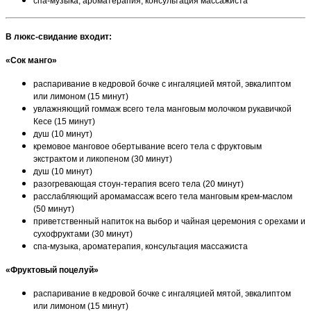
спа-музыка, ароматерапия, консультация массажиста
В люкс-свидание входит:
«Сок манго»
распаривание в кедровой бочке с ингаляцией мятой, эвкалиптом
или лимоном (15 минут)
увлажняющий гоммаж всего тела манговым молочком рукавичкой
Кесе (15 минут)
душ (10 минут)
кремовое манговое обертывание всего тела с фруктовым
экстрактом и ликопеном (30 минут)
душ (10 минут)
разогревающая стоун-терапия всего тела (20 минут)
расслабляющий аромамассаж всего тела манговым крем-маслом
(50 минут)
приветственный напиток на выбор и чайная церемония с орехами и
сухофруктами (30 минут)
спа-музыка, ароматерапия, консультация массажиста
«Фруктовый поцелуй»
распаривание в кедровой бочке с ингаляцией мятой, эвкалиптом
или лимоном (15 минут)