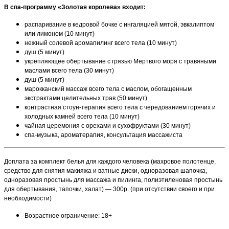
В спа-программу «Золотая королева» входит:
распаривание в кедровой бочке с ингаляцией мятой, эвкалиптом
или лимоном (10 минут)
нежный солевой аромапилинг всего тела (10 минут)
душ (5 минут)
укрепляющее обертывание с грязью Мертвого моря с травяными
маслами всего тела (30 минут)
душ (5 минут)
марокканский массаж всего тела с маслом, обогащенным
экстрактами целительных трав (50 минут)
контрастная стоун-терапия всего тела с чередованием горячих и
холодных камней всего тела (10 минут)
чайная церемония с орехами и сухофруктами (30 минут)
спа-музыка, ароматерапия, консультация массажиста
Доплата за комплект белья для каждого человека (махровое полотенце,
средство для снятия макияжа и ватные диски, одноразовая шапочка,
одноразовая простынь для массажа и пилинга, полиэтиленовая простынь
для обертывания, тапочки, халат) — 300р. (при отсутствии своего и при
необходимости)
Возрастное ограничение: 18+