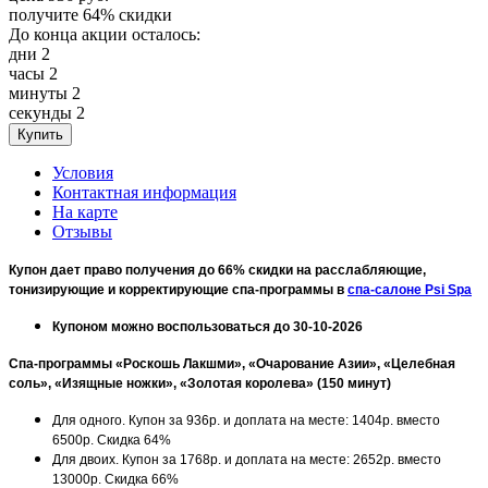
получите
64%
скидки
До конца акции осталось:
дни
2
часы
2
минуты
2
секунды
2
Условия
Контактная информация
На карте
Отзывы
Купон дает право получения до 66% скидки на расслабляющие,
тонизирующие и корректирующие спа-программы
в
спа-салоне Psi Spa
Купоном можно воспользоваться до 30-10-2026
Спа-программы «Роскошь Лакшми», «Очарование Азии», «Целебная
соль», «Изящные ножки», «Золотая королева» (150 минут)
Для одного. Купон за 936р. и доплата на месте: 1404р. вместо
6500р. Скидка 64%
Для двоих. Купон за 1768р. и доплата на месте: 2652р. вместо
13000р. Скидка 66%