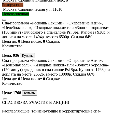
Москва, Средний Тишинский пер., 8
Белорусская
Москва, Садовническая ул., 11с10
Новокузнецкая
Спа-программа «Роскошь Лакшми», «Очарование Азии»,
«Целебная соль», «Изящные ножки» или «Золотая королева»
(150 минут) для одного в спа-салоне Psi Spa. Купон за 936р. и
доплата на месте: 1404р. вместо 6500р. Скидка 64%
Цена до:
0
Цена после:
0
Скидка:
Количество
1
Цена:
936
Спа-программа «Роскошь Лакшми», «Очарование Азии»,
«Целебная соль», «Изящные ножки» или «Золотая королева»
(150 минут) для двоих в спа-салоне Psi Spa. Купон за 1768р. и
доплата на месте: 2652р. вместо 13000р. Скидка 66%
Цена до:
0
Цена после:
0
Скидка:
Количество
1
Цена:
1768
СПАСИБО ЗА УЧАСТИЕ В АКЦИИ!
Расслабляющие, тонизирующие и корректирующие спа-