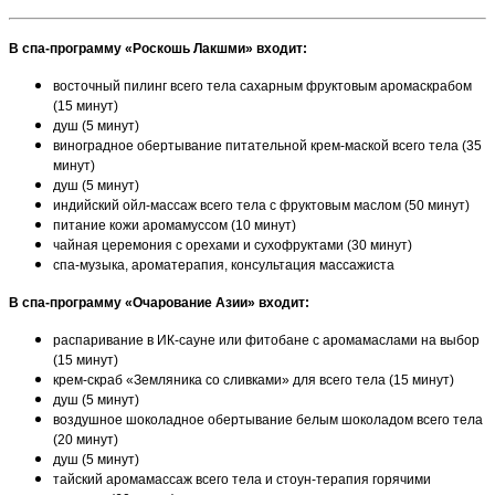
В спа-программу «Роскошь Лакшми» входит:
восточный пилинг всего тела сахарным фруктовым аромаскрабом
(15 минут)
душ (5 минут)
виноградное обертывание питательной крем-маской всего тела (35
минут)
душ (5 минут)
индийский ойл-массаж всего тела с фруктовым маслом (50 минут)
питание кожи аромамуссом (10 минут)
чайная церемония с орехами и сухофруктами (30 минут)
спа-музыка, ароматерапия, консультация массажиста
В спа-программу «Очарование Азии» входит:
распаривание в ИК-сауне или фитобане с аромамаслами на выбор
(15 минут)
крем-скраб «Земляника со сливками» для всего тела (15 минут)
душ (5 минут)
воздушное шоколадное обертывание белым шоколадом всего тела
(20 минут)
душ (5 минут)
тайский аромамассаж всего тела и стоун-терапия горячими