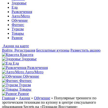
Здоровье
Еда
Развлечения
Авто/Мото
Обучение
Фитнес
Туризм
Товары
Разное
Акции на карте
Войти
Регистрация
Бесплатные купоны
Разместить акцию
Красота
Здоровье
Еда
Развлечения
Авто/Мото
Обучение
Фитнес
Туризм
Товары
Разное
Главная
»
Акции
»
Обучение
»
Популярные тренинги по
эротическим техникам по купону в центре сексуального
образования Secrets на «Площади Восстания»