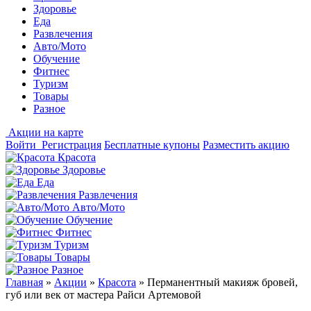
Здоровье
Еда
Развлечения
Авто/Мото
Обучение
Фитнес
Туризм
Товары
Разное
Акции на карте
Войти
Регистрация
Бесплатные купоны
Разместить акцию
Красота
Здоровье
Еда
Развлечения
Авто/Мото
Обучение
Фитнес
Туризм
Товары
Разное
Главная
»
Акции
»
Красота
»
Перманентный макияж бровей,
губ или век от мастера Райси Артемовой