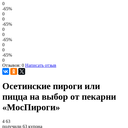
0
-65
%
0
0
-65
%
0
0
-65
%
0
0
-65
%
0
Отзывов: 0
Написать отзыв
Осетинские пироги или
пицца на выбор от пекарни
«МосПироги»
4
63
получили
63
купона