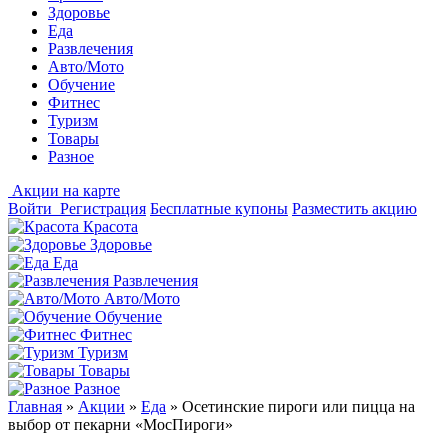
Здоровье
Еда
Развлечения
Авто/Мото
Обучение
Фитнес
Туризм
Товары
Разное
Акции на карте
Войти
Регистрация
Бесплатные купоны
Разместить акцию
Красота
Здоровье
Еда
Развлечения
Авто/Мото
Обучение
Фитнес
Туризм
Товары
Разное
Главная
»
Акции
»
Еда
»
Осетинские пироги или пицца на
выбор от пекарни «МосПироги»