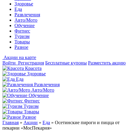
Здоровье
Еда
Развлечения
Авто/Мото
Обучение
Фитнес
Туризм
Товары
Разное
Акции на карте
Войти
Регистрация
Бесплатные купоны
Разместить акцию
Красота
Здоровье
Еда
Развлечения
Авто/Мото
Обучение
Фитнес
Туризм
Товары
Разное
Главная
»
Акции
»
Еда
»
Осетинские пироги и пицца от
пекарни «МосПекарня»