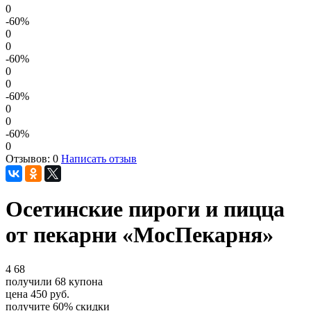
0
-60
%
0
0
-60
%
0
0
-60
%
0
0
-60
%
0
Отзывов: 0
Написать отзыв
Осетинские пироги и пицца
от пекарни «МосПекарня»
4
68
получили
68
купона
цена
450
руб.
получите
60%
скидки