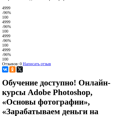
4999
-96
%
100
4999
-96
%
100
4999
-96
%
100
4999
-96
%
100
Отзывов: 0
Написать отзыв
Обучение доступно! Онлайн-
курсы Adobe Photoshop,
«Основы фотографии»,
«Зарабатываем деньги на