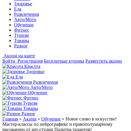
Здоровье
Еда
Развлечения
Авто/Мото
Обучение
Фитнес
Туризм
Товары
Разное
Акции на карте
Войти
Регистрация
Бесплатные купоны
Разместить акцию
Красота
Здоровье
Еда
Развлечения
Авто/Мото
Обучение
Фитнес
Туризм
Товары
Разное
Главная
»
Акции
»
Обучение
»
Новое слово в искусстве!
Мастер-классы по нейрографике и правополушарному
рисованию от арт-студии Палитра талантов!