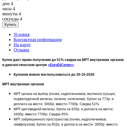
дни
4
часы
4
минуты
4
секунды
4
Условия
Контактная информация
На карте
Отзывы
Купон дает право получения до 51% скидки на МРТ внутренних органов
в диагностическом центре
«EuroDiCenter»
Купоном можно воспользоваться до 30-10-2026
МРТ внутренних органов
МРТ органа на выбор (почек, надпочечников, желчного пузыря,
поджелудочной железы, печени, селезенки). Купон за 773р. и
доплата на месте: 3000р. вместо 7700р. Скидка 51%
МРТ щитовидной железы. Купон за 835р. и доплата на месте:
3400р. вместо 7700р. Скидка 45%
МРТ забрюшинного пространства (почек, надпочечников,
лимфоузлов). Купон за 952р. и доплата на месте: 3850р. вместо