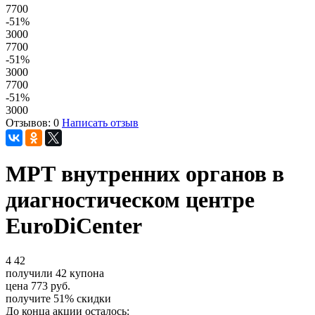
7700
-51
%
3000
7700
-51
%
3000
7700
-51
%
3000
Отзывов: 0
Написать отзыв
МРТ внутренних органов в
диагностическом центре
EuroDiCenter
4
42
получили
42
купона
цена
773
руб.
получите
51%
скидки
До конца акции осталось: