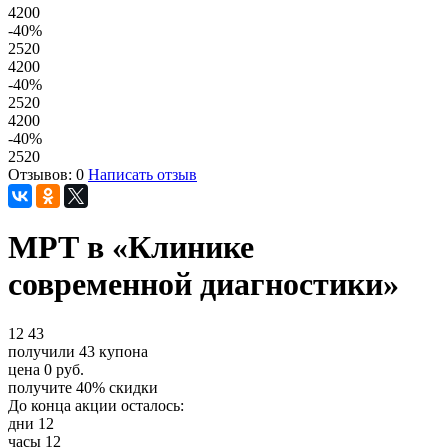
4200
-40
%
2520
4200
-40
%
2520
4200
-40
%
2520
Отзывов: 0
Написать отзыв
МРТ в «Клинике
современной диагностики»
12
43
получили
43
купона
цена
0
руб.
получите
40%
скидки
До конца акции осталось:
дни
12
часы
12