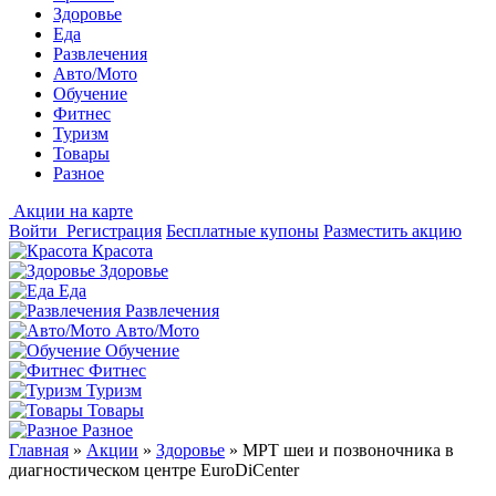
Здоровье
Еда
Развлечения
Авто/Мото
Обучение
Фитнес
Туризм
Товары
Разное
Акции на карте
Войти
Регистрация
Бесплатные купоны
Разместить акцию
Красота
Здоровье
Еда
Развлечения
Авто/Мото
Обучение
Фитнес
Туризм
Товары
Разное
Главная
»
Акции
»
Здоровье
»
МРТ шеи и позвоночника в
диагностическом центре EuroDiCenter