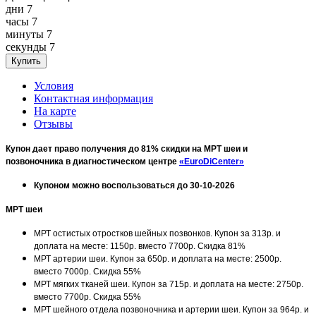
дни
7
часы
7
минуты
7
секунды
7
Условия
Контактная информация
На карте
Отзывы
Купон дает право получения до 81% скидки на МРТ шеи и
позвоночника в диагностическом центре
«EuroDiCenter»
Купоном можно воспользоваться до 30-10-2026
МРТ шеи
МРТ остистых отростков шейных позвонков. Купон за 313р. и
доплата на месте: 1150р. вместо 7700р. Скидка 81%
МРТ артерии шеи. Купон за 650р. и доплата на месте: 2500р.
вместо 7000р. Скидка 55%
МРТ мягких тканей шеи. Купон за 715р. и доплата на месте: 2750р.
вместо 7700р. Скидка 55%
МРТ шейного отдела позвоночника и артерии шеи. Купон за 964р. и