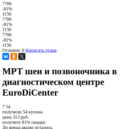
7700
-81
%
1150
7700
-81
%
1150
7700
-81
%
1150
Отзывов: 0
Написать отзыв
МРТ шеи и позвоночника в
диагностическом центре
EuroDiCenter
7
54
получили
54
купона
цена
313
руб.
получите
81%
скидки
До конца акции осталось: