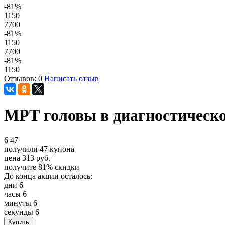
-81
%
1150
7700
-81
%
1150
7700
-81
%
1150
Отзывов: 0
Написать отзыв
МРТ головы в диагностическо
6
47
получили
47
купона
цена
313
руб.
получите
81%
скидки
До конца акции осталось:
дни
6
часы
6
минуты
6
секунды
6