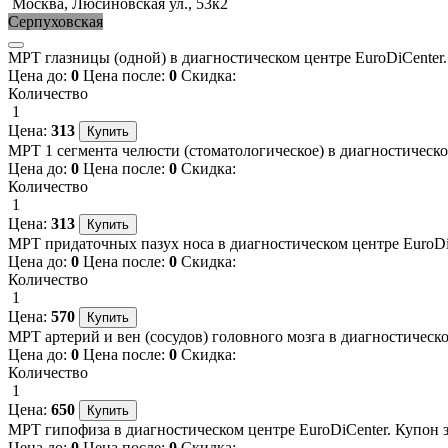
Москва, Люсиновская ул., 53к2
Серпуховская
МРТ глазницы (одной) в диагностическом центре EuroDiCenter. 
Цена до:
0
Цена после:
0
Скидка:
Количество
1
Цена:
313
МРТ 1 сегмента челюсти (стоматологическое) в диагностическом
Цена до:
0
Цена после:
0
Скидка:
Количество
1
Цена:
313
МРТ придаточных пазух носа в диагностическом центре EuroDiCe
Цена до:
0
Цена после:
0
Скидка:
Количество
1
Цена:
570
МРТ артерий и вен (сосудов) головного мозга в диагностическо
Цена до:
0
Цена после:
0
Скидка:
Количество
1
Цена:
650
МРТ гипофиза в диагностическом центре EuroDiCenter. Купон за
Цена до:
0
Цена после:
0
Скидка: