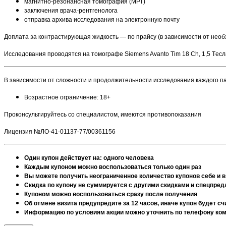
магнитно-резонансная томография (МРТ)
заключения врача-рентгенолога
отправка архива исследования на электронную почту
Доплата за контрастирующая жидкость — по прайсу (в зависимости от необ
Исследования проводятся на томографе Siemens Avanto Tim 18 Ch, 1,5 Tесл
В зависимости от сложности и продолжительности исследования каждого 
Возрастное ограничение: 18+
Проконсультируйтесь со специалистом, имеются противопоказания
Лицензия №ЛО-41-01137-77/00361156
Один купон действует на: одного человека
Каждым купоном можно воспользоваться только один раз
Вы можете получить неограниченное количество купонов себе и в
Скидка по купону не суммируется с другими скидками и спецпре
Купоном можно воспользоваться сразу после получения
Об отмене визита предупредите за 12 часов, иначе купон будет 
Информацию по условиям акции можно уточнить по телефону комп