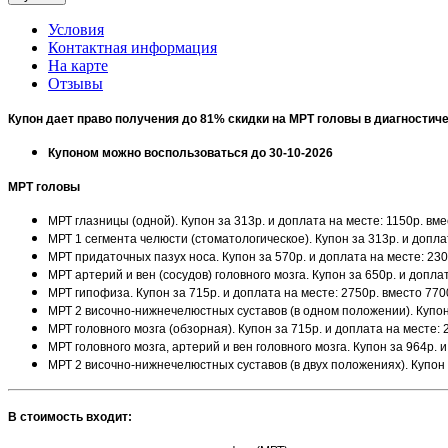
Условия
Контактная информация
На карте
Отзывы
Купон дает право получения до 81% скидки на МРТ головы в диагностич
Купоном можно воспользоваться до 30-10-2026
МРТ головы
МРТ глазницы (одной). Купон за 313р. и доплата на месте: 1150р. вм
МРТ 1 сегмента челюсти (стоматологическое). Купон за 313р. и допла
МРТ придаточных пазух носа. Купон за 570р. и доплата на месте: 23
МРТ артерий и вен (сосудов) головного мозга. Купон за 650р. и допла
МРТ гипофиза. Купон за 715р. и доплата на месте: 2750р. вместо 77
МРТ 2 височно-нижнечелюстных суставов (в одном положении). Купон 
МРТ головного мозга (обзорная). Купон за 715р. и доплата на месте:
МРТ головного мозга, артерий и вен головного мозга. Купон за 964р. 
МРТ 2 височно-нижнечелюстных суставов (в двух положениях). Купон 
В стоимость входит: