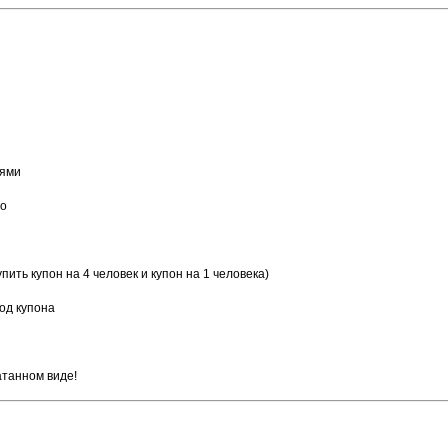
лями
но
ить купон на 4 человек и купон на 1 человека)
од купона
атанном виде!