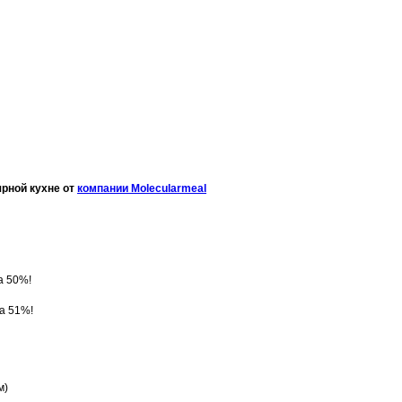
ярной кухне от
компании Molecularmeal
а 50%!
ка 51%!
м)