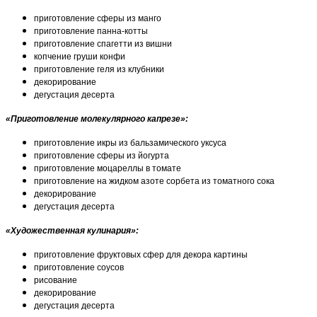
приготовление сферы из манго
приготовление панна-котты
приготовление спагетти из вишни
копчение груши конфи
приготовление геля из клубники
декорирование
дегустация десерта
«Приготовление молекулярного капрезе»:
приготовление икры из бальзамического уксуса
приготовление сферы из йогурта
приготовление моцареллы в томате
приготовление на жидком азоте сорбета из томатного сока
декорирование
дегустация десерта
«Художественная кулинария»:
приготовление фруктовых сфер для декора картины
приготовление соусов
рисование
декорирование
дегустация десерта