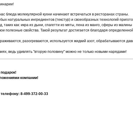
линарии!
ас блюда молекулярной кухни начинают встречаться в ресторанах страны.
обых натуральных ингредиентов (текстур) и своеобразных технологий пригот
 таких как: икра из дыни, спагетти из мяты, пена из манго, сферы из малины
ои полезные свойства. Такой результат достигается благодаря определенной
ораживаются, разогреваются, используется жидкий азот, обрабатываются дав
иях, ведь удивлять "вторую половину" можно не только новыми нарядами!
 подарок!
дложениями компании!
 телефону:
8-499-372-00-33​