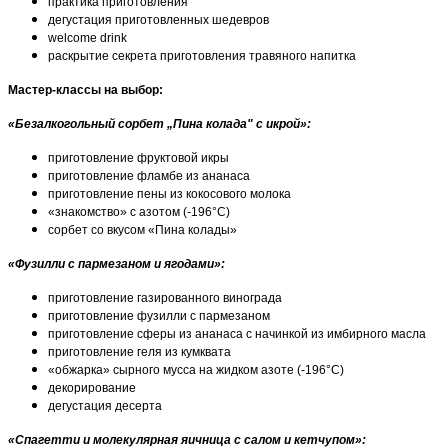
практика приготовления
дегустация приготовленных шедевров
welcome drink
раскрытие секрета приготовления травяного напитка
Мастер-классы на выбор:
«Безалкогольный сорбет „Пина колада" с икрой»:
приготовление фруктовой икры
приготовление фламбе из ананаса
приготовление пены из кокосового молока
«знакомство» с азотом (-196°С)
сорбет со вкусом «Пина колады»
«Фузилли с пармезаном и ягодами»:
приготовление газированного винограда
приготовление фузилли с пармезаном
приготовление сферы из ананаса с начинкой из имбирного масла
приготовление геля из кумквата
«обжарка» сырного мусса на жидком азоте (-196°С)
декорирование
дегустация десерта
«Спагетти и молекулярная яичница с салом и кетчупом»: