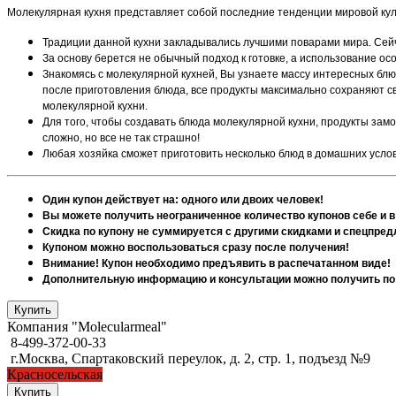
Молекулярная кухня представляет собой последние тенденции мировой ку
Традиции данной кухни закладывались лучшими поварами мира. Сейч
За основу берется не обычный подход к готовке, а использование ос
Знакомясь с молекулярной кухней, Вы узнаете массу интересных блюд,
после приготовления блюда, все продукты максимально сохраняют св
молекулярной кухни.
Для того, чтобы создавать блюда молекулярной кухни, продукты зам
сложно, но все не так страшно!
Любая хозяйка сможет приготовить несколько блюд в домашних услов
Один купон действует на: одного или двоих человек!
Вы можете получить неограниченное количество купонов себе и в
Скидка по купону не суммируется с другими скидками и спецпре
Купоном можно воспользоваться сразу после получения!
Внимание! Купон необходимо предъявить в распечатанном виде!
Дополнительную информацию и консультации можно получить по
Компания "Molecularmeal"
8-499-372-00-33
г.Москва, Спартаковский переулок, д. 2, стр. 1, подъезд №9
Красносельская