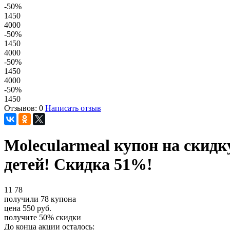
-50
%
1450
4000
-50
%
1450
4000
-50
%
1450
4000
-50
%
1450
Отзывов: 0
Написать отзыв
Molecularmeal купон на скидк
детей! Скидка 51%!
11
78
получили
78
купона
цена
550
руб.
получите
50%
скидки
До конца акции осталось: