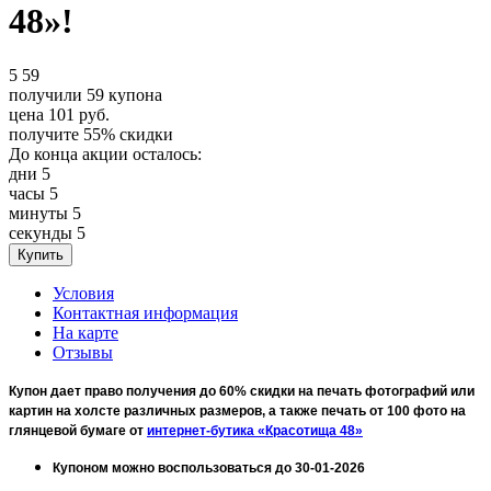
48»!
5
59
получили
59
купона
цена
101
руб.
получите
55%
скидки
До конца акции осталось:
дни
5
часы
5
минуты
5
секунды
5
Условия
Контактная информация
На карте
Отзывы
Купон дает право получения до 60% скидки на печать фотографий или
картин на холсте различных размеров, а также печать от 100 фото на
глянцевой бумаге
от
интернет-бутика «Красотища 48»
Купоном можно воспользоваться до 30-01-2026