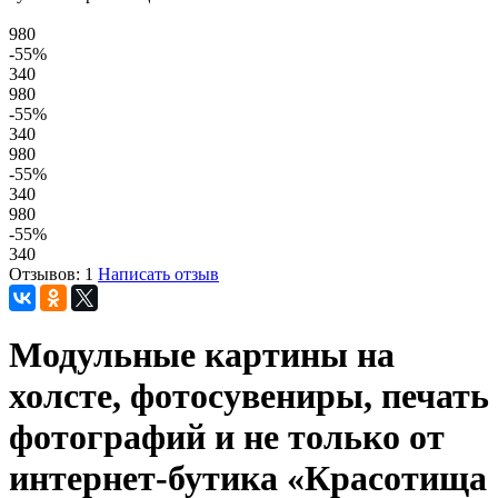
980
-55
%
340
980
-55
%
340
980
-55
%
340
980
-55
%
340
Отзывов: 1
Написать отзыв
Модульные картины на
холсте, фотосувениры, печать
фотографий и не только от
интернет-бутика «Красотища