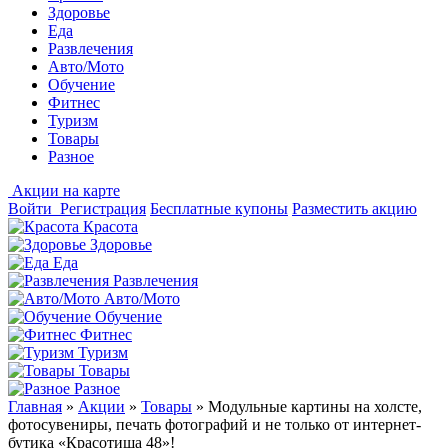
Здоровье
Еда
Развлечения
Авто/Мото
Обучение
Фитнес
Туризм
Товары
Разное
Акции на карте
Войти
Регистрация
Бесплатные купоны
Разместить акцию
Красота
Здоровье
Еда
Развлечения
Авто/Мото
Обучение
Фитнес
Туризм
Товары
Разное
Главная
»
Акции
»
Товары
»
Модульные картины на холсте,
фотосувениры, печать фотографий и не только от интернет-
бутика «Красотища 48»!